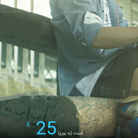
باره ما
25
€
قیمت (به یورو)