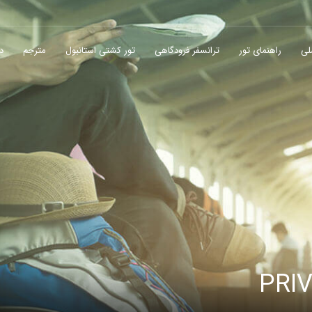
لی
راهنمای تور
ترانسفر فرودگاهی
تور کشتی استانبول
مترجم
در
PRIV