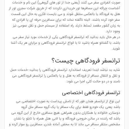
صورت انفرادی سفر می کنند (یعنی جدا از تور های گروهی) این نام و خدمات
آشناست چراکه این مسافرها تور خریداری نکردند که از طریق شرکت مجری تور از
هتل به فرودگاه یا بالعکس منتقل شوند و می بایست فکری به حال این قسمت
سفر خود کرده باشند. البته ناگفته نماند که برای مسافرین حرفه ای یا افرادی که
به زبان کشور مقصد تسلط دارند راه استفاده از سیستم حمل و نقل عمومی نیز
وجود دارد.
در هر حال باید بدانید که ترانسفر فرودگاهی یکی از خدمات مورد نیاز سفر می
باشد، با گشتانو همراه باشید تا با انواع ترانسفر فرودگاهی و مزایای هر یک آشنا
شوید.
ترانسفر فرودگاهی چیست؟
شاید بد نباشد ابتدا تعریف استاندارد ترانسفر فرودگاهی را بدانید؛ خدمات حمل
و نقل و انتقال مسافر از فرودگاه به هتل و یا بالعکس را ترانسفر فرودگاهی می
نامند و در دو حالت کلی اجرا می شود:
ترانسفر فرودگاهی اختصاصی
این نوع از ترانسفر همان طور که از نامش پیداست به صورت اختصاصی می
باشد یعنی یک خودرو فقط برای یک مسافر یا یک گروه مسافر مثل گروه
دوستان، خانواده یا همکاران بدون همراهی هیچ مسافری خارج از این گروه می
باشد که راننده در سالن خروجی فرودگاه و یا لابی هتل همراه با تابلو یا نشان
مشخص منتظر مسافر می ماند تا به محض آماده شدن، مسافرین رو سوار کرده و