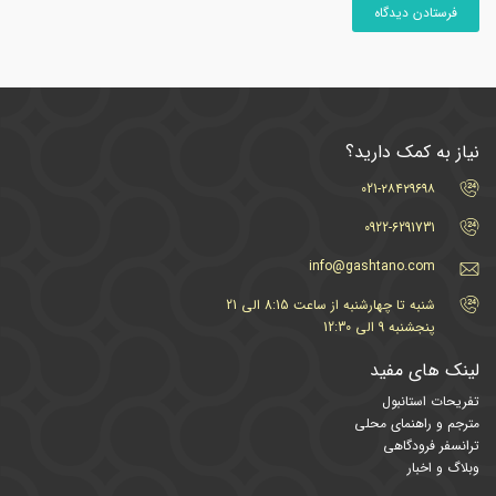
نیاز به کمک دارید؟
021-۲۸۴۲۹۶۹۸
0922-6291731
info@gashtano.com
شنبه تا چهارشنبه از ساعت 8:15 الی 21
پنجشنبه 9 الی 12:30
لینک های مفید
تفریحات استانبول
مترجم و راهنمای محلی
ترانسفر فرودگاهی
وبلاگ و اخبار