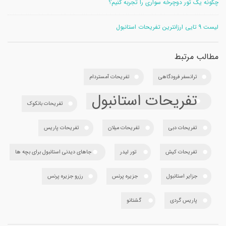
چگونه یک تور دوچرخه سواری را تجربه کنیم؟
لیست 9 تایی ارزانترین تفریحات استانبول
مطالب مرتبط
ترانسفر فرودگاهی
تفریحات آمستردام
تفریحات استانبول
تفریحات بانکوک
تفریحات دبی
تفریحات میلان
تفریحات پاریس
تفریحات کیش
تور لیدر
جاهای دیدنی استانبول برای بچه ها
جزایر استانبول
جزیره پرنس
رزرو جزیره پرنس
پاریس گردی
گشتانو