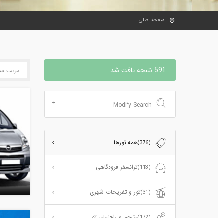
صفحه اصلی
591 نتیجه یافت شد
Modify Search
همه تورها
(376)
ترانسفر فرودگاهی
(113)
تور و تفریحات شهری
(31)
مترجم و راهنمای تور
(172)