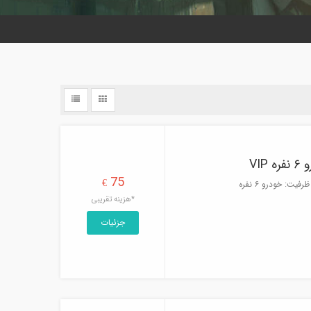
VI
75
€
ت: خودرو ۶ نفره
*هزینه تقریبی
جزئیات