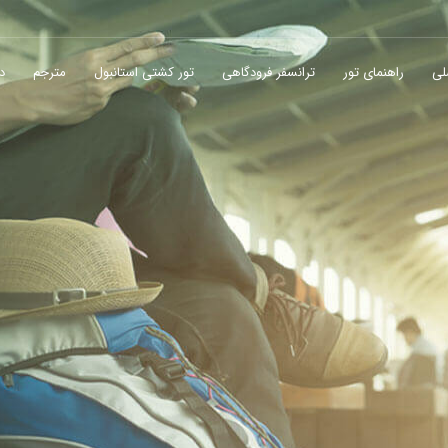
لی
راهنمای تور
ترانسفر فرودگاهی
تور کشتی استانبول
مترجم
در