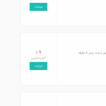
جزئیات
9
€
مدت زمان 6 دقیقه
*هزینه تقریبی
جزئیات