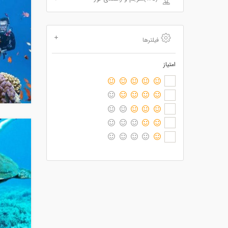
فیلترها
امتیاز