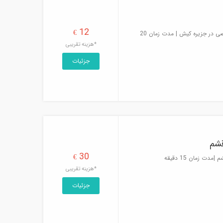
12
€
کشف زیبایی های اعماق خلیج فارس با غواصی در جزیره کیش | مدت زمان 20
*هزینه تقریبی
جزئیات
قشم
30
€
 زمان 15 دقیقه
*هزینه تقریبی
جزئیات