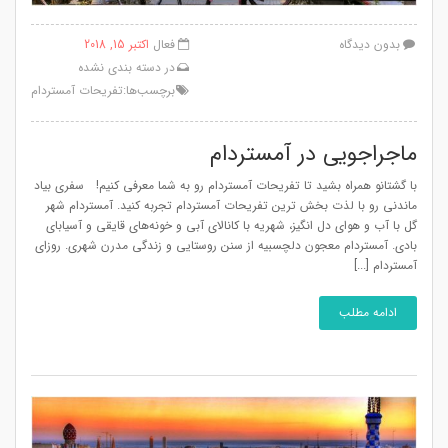
بدون دیدگاه
فعال
اکتبر 15, 2018
در
دسته بندی نشده
برچسب‌ها:
تفریحات آمستردام
ماجراجویی در آمستردام
با گشتانو همراه بشید تا تفریحات آمستردام رو به شما معرفی کنیم! سفری بیاد
ماندنی رو با لذت بخش ترین تفریحات آمستردام تجربه کنید. آمستردام شهر
گل با آب و هوای دل انگیز، شهریه با کانالای آبی و خونه‌های قایقی و آسیابای
بادی. آمستردام معجون دلچسبیه از سنن روستایی و زندگی مدرن شهری‌. روزای
آمستردام [...]
ادامه مطلب