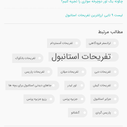
چگونه یک تور دوچرخه سواری را تجربه کنیم؟
لیست 9 تایی ارزانترین تفریحات استانبول
مطالب مرتبط
ترانسفر فرودگاهی
تفریحات آمستردام
تفریحات استانبول
تفریحات بانکوک
تفریحات دبی
تفریحات میلان
تفریحات پاریس
تفریحات کیش
تور لیدر
جاهای دیدنی استانبول برای بچه ها
جزایر استانبول
جزیره پرنس
رزرو جزیره پرنس
پاریس گردی
گشتانو