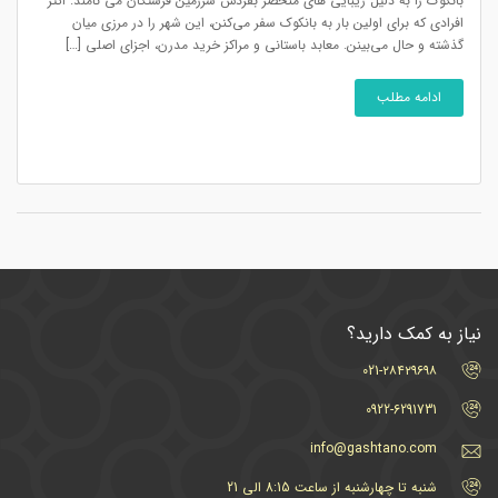
بانکوک را به دلیل زیبایی های منحصر بفردش سرزمین فرشتگان می نامند. اکثر
افرادی که برای اولین بار به بانکوک سفر می‌کنن، این شهر را در مرزی میان
گذشته و حال می‌بینن. معابد باستانی و مراکز خرید مدرن، اجزای اصلی […]
ادامه مطلب
نیاز به کمک دارید؟
021-۲۸۴۲۹۶۹۸
0922-6291731
info@gashtano.com
شنبه تا چهارشنبه از ساعت 8:15 الی 21