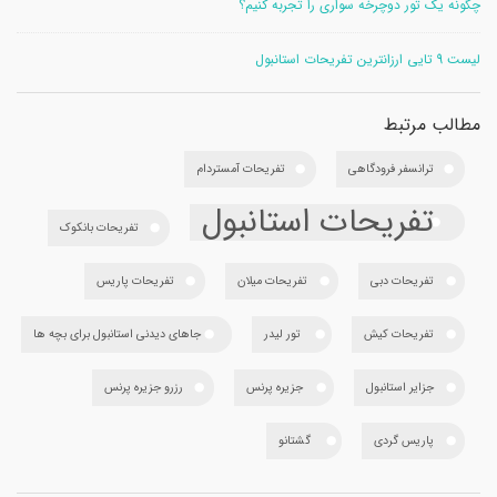
چگونه یک تور دوچرخه سواری را تجربه کنیم؟
لیست 9 تایی ارزانترین تفریحات استانبول
مطالب مرتبط
ترانسفر فرودگاهی
تفریحات آمستردام
تفریحات استانبول
تفریحات بانکوک
تفریحات دبی
تفریحات میلان
تفریحات پاریس
تفریحات کیش
تور لیدر
جاهای دیدنی استانبول برای بچه ها
جزایر استانبول
جزیره پرنس
رزرو جزیره پرنس
پاریس گردی
گشتانو