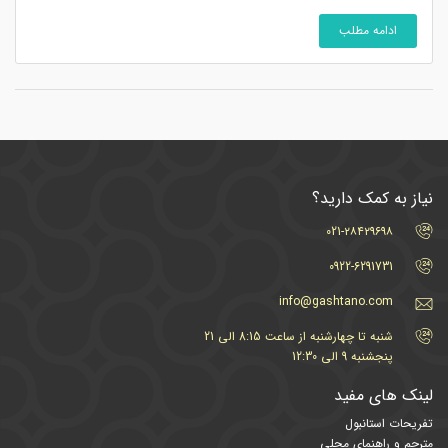
ادامه مطلب
نیاز به کمک دارید؟
021-۲۸۴۲۹۶۹۸
0922-6291731
info@gashtano.com
شنبه تا چهارشنبه از ساعت 8:15 الی 21
پنجشنبه 9 الی 12:30
لینک های مفید
تفریحات استانبول
مترجم و راهنمای محلی