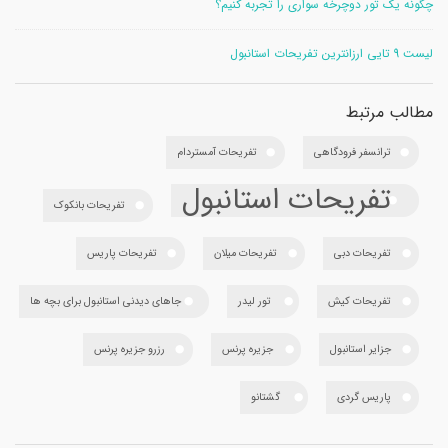
چگونه یک تور دوچرخه سواری را تجربه کنیم؟
لیست 9 تایی ارزانترین تفریحات استانبول
مطالب مرتبط
ترانسفر فرودگاهی
تفریحات آمستردام
تفریحات استانبول
تفریحات بانکوک
تفریحات دبی
تفریحات میلان
تفریحات پاریس
تفریحات کیش
تور لیدر
جاهای دیدنی استانبول برای بچه ها
جزایر استانبول
جزیره پرنس
رزرو جزیره پرنس
پاریس گردی
گشتانو