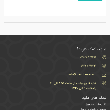
نیاز به کمک دارید؟
021-۲۸۴۲۹۶۹۸
0922-6291731
info@gashtano.com
شنبه تا چهارشنبه از ساعت 8:15 الی 21
پنجشنبه 9 الی 12:30
لینک های مفید
تفریحات استانبول
مترجم و راهنمای محلی