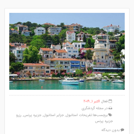
فعال
اکتبر 1, 2019
در
مجله گردشگری
برچسب‌ها:
تفریحات استانبول
,
جزایر استانبول
,
جزیره پرنس
,
رزرو
جزیره پرنس
بدون دیدگاه