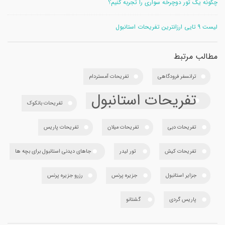
چگونه یک تور دوچرخه سواری را تجربه کنیم؟
لیست 9 تایی ارزانترین تفریحات استانبول
مطالب مرتبط
ترانسفر فرودگاهی
تفریحات آمستردام
تفریحات استانبول
تفریحات بانکوک
تفریحات دبی
تفریحات میلان
تفریحات پاریس
تفریحات کیش
تور لیدر
جاهای دیدنی استانبول برای بچه ها
جزایر استانبول
جزیره پرنس
رزرو جزیره پرنس
پاریس گردی
گشتانو