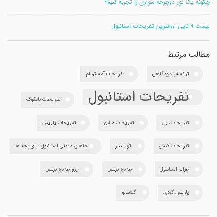
چگونه یک تور دوچرخه سواری را تجربه کنیم؟
لیست 9 تایی ارزانترین تفریحات استانبول
مطالب مرتبط
ترانسفر فرودگاهی
تفریحات آمستردام
تفریحات استانبول
تفریحات بانکوک
تفریحات دبی
تفریحات میلان
تفریحات پاریس
تفریحات کیش
تور لیدر
جاهای دیدنی استانبول برای بچه ها
جزایر استانبول
جزیره پرنس
رزرو جزیره پرنس
پاریس گردی
گشتانو