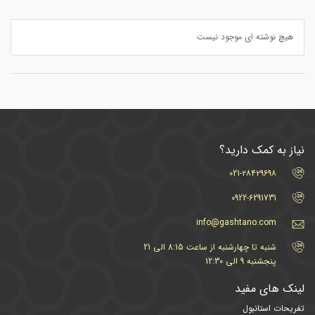
هیچ نوشته ای موجود نیست
نیاز به کمک دارید؟
021-۲۸۴۲۹۶۹۸
0922-6291731
info@gashtano.com
شنبه تا چهارشنبه از ساعت 8:15 الی 21
پنجشنبه 9 الی 12:30
لینک های مفید
تفریحات استانبول