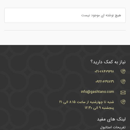
هیچ نوشته ای موجود نیست
نیاز به کمک دارید؟
021-۲۸۴۲۹۶۹۸
0922-6291731
info@gashtano.com
شنبه تا چهارشنبه از ساعت 8:15 الی 21
پنجشنبه 9 الی 12:30
لینک های مفید
تفریحات استانبول