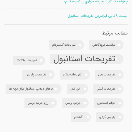
چگونه یک تور دوچرخه سواری را تجربه کنیم؟
لیست 9 تایی ارزانترین تفریحات استانبول
مطالب مرتبط
ترانسفر فرودگاهی
تفریحات آمستردام
تفریحات استانبول
تفریحات بانکوک
تفریحات دبی
تفریحات میلان
تفریحات پاریس
تفریحات کیش
تور لیدر
جاهای دیدنی استانبول برای بچه ها
جزایر استانبول
جزیره پرنس
رزرو جزیره پرنس
پاریس گردی
گشتانو