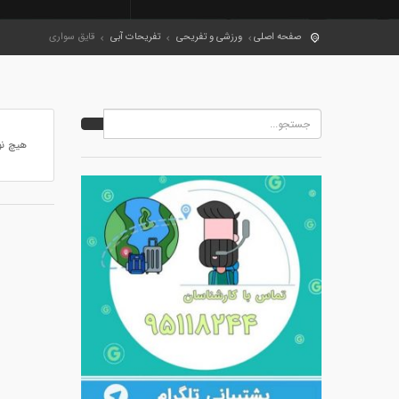
صفحه اصلی
ورزشی و تفریحی
تفریحات آبی
قایق سواری
هیچ نو