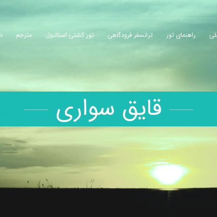
لی
راهنمای تور
ترانسفر فرودگاهی
تور کشتی استانبول
مترجم
در
قایق سواری