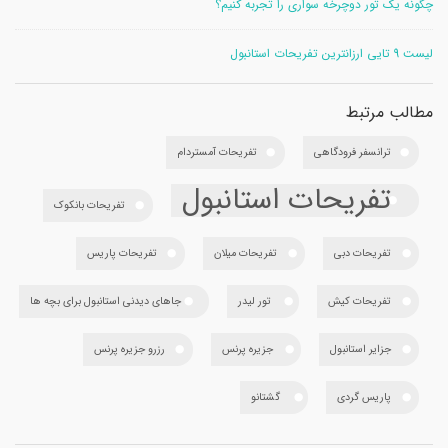
چگونه یک تور دوچرخه سواری را تجربه کنیم؟
لیست 9 تایی ارزانترین تفریحات استانبول
مطالب مرتبط
ترانسفر فرودگاهی
تفریحات آمستردام
تفریحات استانبول
تفریحات بانکوک
تفریحات دبی
تفریحات میلان
تفریحات پاریس
تفریحات کیش
تور لیدر
جاهای دیدنی استانبول برای بچه ها
جزایر استانبول
جزیره پرنس
رزرو جزیره پرنس
پاریس گردی
گشتانو