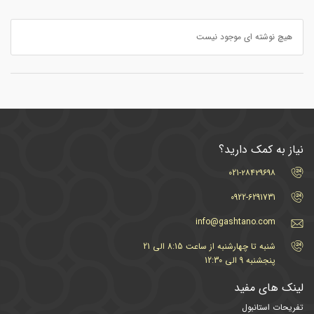
هیچ نوشته ای موجود نیست
نیاز به کمک دارید؟
021-۲۸۴۲۹۶۹۸
0922-6291731
info@gashtano.com
شنبه تا چهارشنبه از ساعت 8:15 الی 21
پنجشنبه 9 الی 12:30
لینک های مفید
تفریحات استانبول