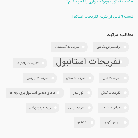
چگونه یک تور دوچرخه سواری را تجربه کنیم؟
لیست 9 تایی ارزانترین تفریحات استانبول
مطالب مرتبط
ترانسفر فرودگاهی
تفریحات آمستردام
تفریحات استانبول
تفریحات بانکوک
تفریحات دبی
تفریحات میلان
تفریحات پاریس
تفریحات کیش
تور لیدر
جاهای دیدنی استانبول برای بچه ها
جزایر استانبول
جزیره پرنس
رزرو جزیره پرنس
پاریس گردی
گشتانو