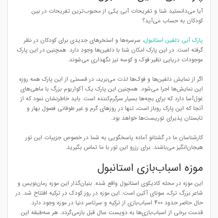
آیا می‌دانستید شنا و تفریحات آبی یکی از محبوب‌ترین تفریحات در بین
کودکان به حساب می‌آید؟
پارک آبی دلفین استانبول
، سرسره‌ها و استخرهای جدیدی برای کودکان در نظر
گرفته است. در این پارک امکان شنا با دلفین‌ها وجود دارد. همچنین در این پارک
موجودات دریایی نظیر فوک و کوسه نیز نگهداری می‌شوند.
اگر از نمایش دلفین‌ها و فوک‌ها لذت می‌برید، در قسمتی از این پارک همه روزه
این نمایش‌ها اجرا می‌شود. همچنین این پارک یک آکواریوم بزرگ با ماهی‌های
غول‌آسا دارد که برای بچه‌ها بسیار سرگرم‌کننده است. باید خاطرنشان نمود که از
آنجا که این پارک روباز است، تنها در روزهای گرم و غیر طوفانی فصول بهار و
تابستان پذیرای توریست‌ها خواهد بود.
کارشناسان ما در گشتانو آماده پاسخگویی به شما در خصوص جزییات این تور
هیجان‌انگیز می‌باشند. برای رزرو این تور با ما تماس بگیرید.
موزه اسباب‌بازی استانبول
این موزه در محله کادیکوی استانبول واقع شده. بنیان‌گذار این موزه رمان‌نویس و
شاعر بزرگ ترک، سونای آکین است. این موزه در روز کودک در ترکیه افتتاح شد. در
حال حاضر حدود 400 اسباب‌بازی از ترکیه و سرتاسر دنیا در موزه وجود دارد.
قدمت برخی از اسباب‌بازی‌ها به دویست سال قبل بازمی‌گردد. هر سه‌طبقه این