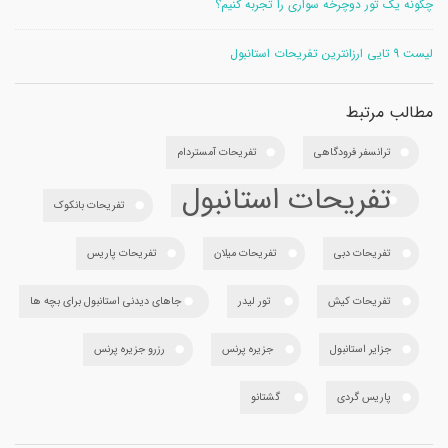
چگونه یک تور دوچرخه سواری را تجربه کنیم؟
لیست 9 تایی ارزانترین تفریحات استانبول
مطالب مرتبط
ترانسفر فرودگاهی
تفریحات آمستردام
تفریحات استانبول
تفریحات بانکوک
تفریحات دبی
تفریحات میلان
تفریحات پاریس
تفریحات کیش
تور لیدر
جاهای دیدنی استانبول برای بچه ها
جزایر استانبول
جزیره پرنس
رزرو جزیره پرنس
پاریس گردی
گشتانو