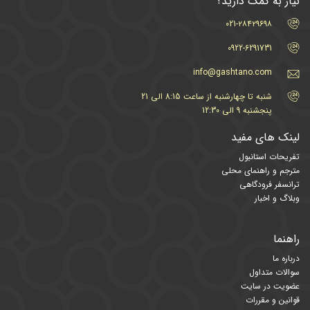
نیاز به کمک دارید؟
021-۲۸۴۲۹۶۹۸
0922-6291731
info@gashtano.com
شنبه تا چهارشنبه از ساعت 8:15 الی 21
پنجشنبه 9 الی 12:30
لینک های مفید
تفریحات استانبول
مترجم و راهنمای محلی
ترانسفر فرودگاهی
وبلاگ و اخبار
راهنما
درباره ما
سوالات متداول
عضویت در سایت
قوانین و مقررات