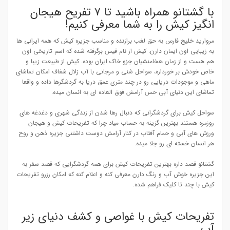
با گشتانو همراه باشید تا ۷ تفریح هیجان
انگیز کیش را به شما معرفی کنیم!
مروارید خلیج فارس به حق لغب برازنده و مناسب جزیره کیش که همه ایرانی ها
به زیبایی اون ایمان دارن. کیش از نام قیس برگرفته شده که اسم تاریخی اون
هم هست و از زمان هخامنشیان جزو خاک ایران بوده. کيش از طبيعت زيبا و
خاص خودش بر خورداره، سواحل شنی و مرجانی با آب زلال شفاف امکان تماشای
ماهی و موجودات دریایی رو در چند متری عمق دریا به گردشگرها داده و واقعا
تماشای این دنیای آبی حس آرامش فوق العاده ای به انسان میده.
سواحل کیش برای گردشگرانی که دنبال رها شدن از زندگی شهری و دغدغه های
روزمره هستند بهترین گزینه به حساب میاد چرا که تفریحات کیش و هیجان
ورزش های آبی و حمام آفتاب در کنار آرامش دوست داشتنی جزیره ذهن و روح
هر انسان خسته ای رو جلا میده.
گشتانو قصد داره بهترین تفریحات کیش برای همه گردشگرایی که قصد سفر به
این جزیره خوش آب و رنگ دارن معرفی کنه و اعلام کنه که امکان رزرو تفریحات
کیش با چند تا کلیک فراهم شده.
تفریحات کیش با غواصی و کشف دنیای زیر
آب