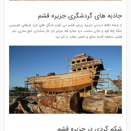
جاذبه های گردشگری جزیره قشم
از جمله نقاط دیدنی جزیره زیبای قشم می توان جنگل‌ های حرا، غارهای خوربس،
تنگه چاه کوه و عالی محمد، دره ستاره ‌ها، جزایر ناز، غار نمکدان، لنج سازی، بام
قشم، منطقه‌ کاسه سلخ و انجیر معابد را نام برد.
شکم گردی در جزیره قشم