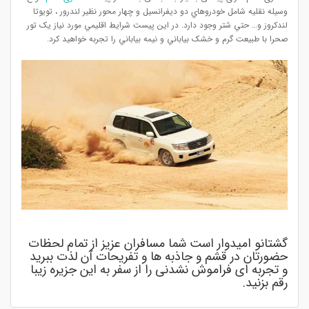
وسيله نقليه شامل خودروهاي دو ديفرانسيل و چهار محور نظير لندرور ، تويوتا
لندکروز و… حتي شتر وجود دارد. در این پیست شرايط اقليمي مورد نياز يک تور
صحرا با طبيعت گرم و خشک بياباني و نيمه بياباني را تجربه خواهید کرد.
گشتانو امیدوار است شما مسافران عزیز از تمام لحظات
حضورتان در قشم و جاذبه ها و تفریحات آن لذت ببرید
و تجربه ای فراموش نشدنی را از سفر به این جزیره زیبا
رقم بزنید.