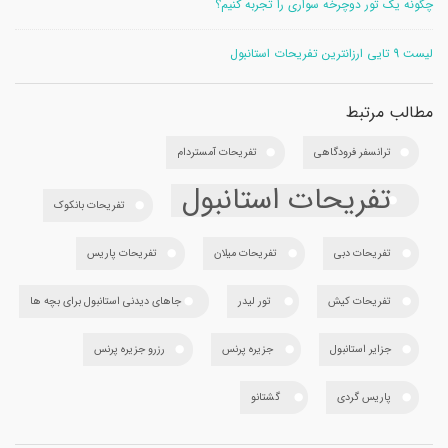
چگونه یک تور دوچرخه سواری را تجربه کنیم؟
لیست 9 تایی ارزانترین تفریحات استانبول
مطالب مرتبط
ترانسفر فرودگاهی
تفریحات آمستردام
تفریحات استانبول
تفریحات بانکوک
تفریحات دبی
تفریحات میلان
تفریحات پاریس
تفریحات کیش
تور لیدر
جاهای دیدنی استانبول برای بچه ها
جزایر استانبول
جزیره پرنس
رزرو جزیره پرنس
پاریس گردی
گشتانو