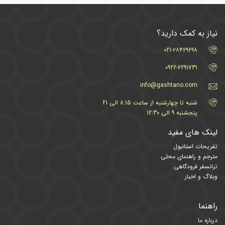
نیاز به کمک دارید؟
021-۲۸۴۲۹۶۹۸
0922-6291731
info@gashtano.com
شنبه تا چهارشنبه از ساعت 8:15 الی 21
پنجشنبه 9 الی 12:30
لینک های مفید
تفریحات استانبول
مترجم و راهنمای محلی
ترانسفر فرودگاهی
وبلاگ و اخبار
راهنما
درباره ما