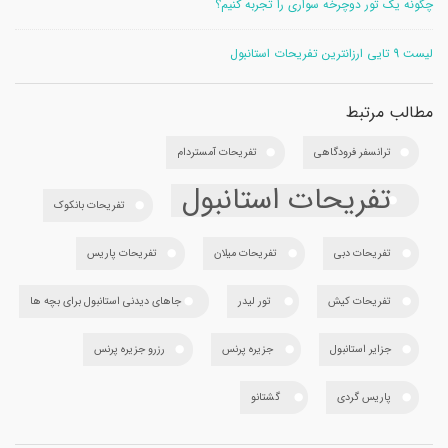
چگونه یک تور دوچرخه سواری را تجربه کنیم؟
لیست 9 تایی ارزانترین تفریحات استانبول
مطالب مرتبط
ترانسفر فرودگاهی
تفریحات آمستردام
تفریحات استانبول
تفریحات بانکوک
تفریحات دبی
تفریحات میلان
تفریحات پاریس
تفریحات کیش
تور لیدر
جاهای دیدنی استانبول برای بچه ها
جزایر استانبول
جزیره پرنس
رزرو جزیره پرنس
پاریس گردی
گشتانو