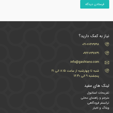
نیاز به کمک دارید؟
021-۲۸۴۲۹۶۹۸
0922-6291731
info@gashtano.com
شنبه تا چهارشنبه از ساعت 8:15 الی 21
پنجشنبه 9 الی 12:30
لینک های مفید
تفریحات استانبول
مترجم و راهنمای محلی
ترانسفر فرودگاهی
وبلاگ و اخبار