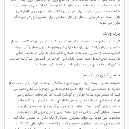
که قاره آسیا را به اروپا متصل می سازد. تنگه بوسفور که این پل در عرض آن بنا
شده، مقصد بسیار مطلوبی برای سواری بر کشتی های تفریحی یا قایق های
بادی است. در هر زمان از سال تور های متعددی برای کشتی کروز در این تنگه
برگزار می شوند.
پارک ویالند
اگر به دنبال تفریحات هیجان انگیز هستید، پارک ویالند می تواند انتخاب بسیار
مناسبی برایتان باشد. این پارک با دارا بودن رولرکوستر، ترن هوایی آبی، جت
اسکی، سینما و بسیاری تفریحات هیجان انگیز دیگر به یکی از مقاصد اصلی
توریست های تبدیل شده است. پارک آبی آکوا مارین استانبول نیز گزینه مناسب
دیگری است که برای بازدید از آن باید در فصول گرم سفر کنید.
خیابان گردی در تکسیم
همیشه هم نیاز نیست برای تفریح هزینه هنگفتی پرداخت کنید. وقتی صحبت از
تفریح به حساب می آید افراد اغلب فعالیت هایی مهیج را در ذهن تصور می
کنند که بیشتر مورد علاقه جوانان و کودکان است. اما تفریحات استانبول می
تواند پاسخگوی هر طیف سنی و هر سلیقه ای باشد. یکی از این تفریحات
جذاب خیابان گردی است. اشتباه نکنید خیابان گردی تنها مخصوص پاریس
نیست. خیابان گردی با این که جزو ساده ترین و ارزان ترین انواع تفریحات
محسوب می شود، می تواند تصویری ماندگار از یک مکان در ذهنتان حک کند.
خیابان های معروف استانبول همچون خیابان تکسیم با مغازه های رنگارنگ و