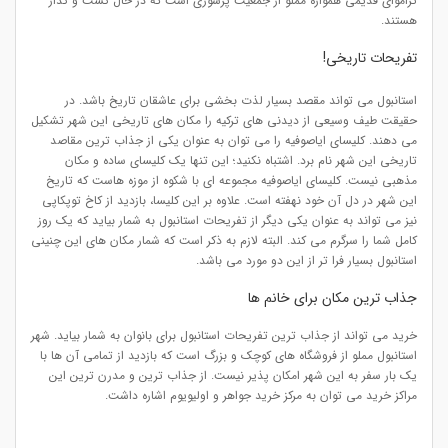
تراموای قدیمی همواره مملو از جمعیت پرشوری است که در حال گشت و گذار
هستند.
تفریحات تاریخی!
استانبول می تواند مقصد بسیار لذت بخشی برای عاشقان تاریخ باشد. در
حقیقت طیف وسیعی از دیدنی های ترکیه را مکان های تاریخی این شهر تشکیل
می دهند. کلیسای ایاصوفیه را می توان به عنوان یکی از جذاب ترین مقاصد
تاریخی این شهر نام برد. اشتباه نکنید؛ این تنها یک کلیسای ساده و مکان
مذهبی نیست. کلیسای ایاصوفیه مجموعه ای با شکوه از موزه هاست که تاریخ
این شهر در دل آن خود نهفته است. علاوه بر این کلیسا، بازدید از کاخ توپکاپی
نیز می تواند به عنوان یکی دیگر از تفریحات استانبول به شمار بیاید که یک روز
کامل شما را سرگرم می کند. البته لازم به ذکر است که شمار مکان های این چنینی
استانبول بسیار فرا تر از این دو مورد می باشد.
جذاب ترین مکان برای خانم ها
خرید می تواند از جذاب ترین تفریحات استانبول برای بانوان به شمار بیاید. شهر
استانبول مملو از فروشگاه های کوچک و بزرگ است که بازدید از تمامی آن ها با
یک بار سفر به این شهر امکان پذیر نیست. از جذاب ترین و مدرن ترین این
مراکز خرید می توان به مرکز خرید جواهر و اولیویوم اشاره داشت.