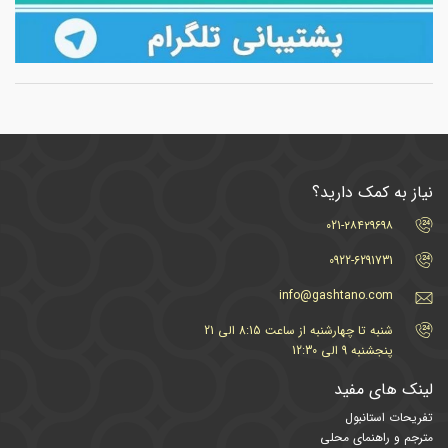
نیاز به کمک دارید؟
021-۲۸۴۲۹۶۹۸
0922-6291731
info@gashtano.com
شنبه تا چهارشنبه از ساعت 8:15 الی 21
پنجشنبه 9 الی 12:30
لینک های مفید
تفریحات استانبول
مترجم و راهنمای محلی