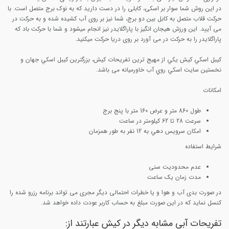
در این روش شما سوار بر اسکی، کابلی را در دست دارید که به نوک برج متصل است. با
حرکت قلاب متصل به کابل بین دو برج، شما نیز بر روی آب کشیده شده و به حرکت در
می آیید. این ورزش هیجان انگیز با پاراگلایدر نیز انجام میشود و شما با حرکت باد که
پاراگلایدر را به حرکت در می آورد بر روی دریا حرکت میکنید.
كيبل اسكي كيش يكي از مهيج ترين تفريحات كيش، بزرگترين كيبل اسكي جهان و
نخستين سايت اسكي روي آب خاورميانه می باشد.
امکانات
طول 860 متر و عرض 160 متر با پنج برج
سرعت 28 تا 62 كيلومتر در ساعت
امكان سرويس دهي به 12 نفر به طور همزمان
شرایط استفاده
عدم محدودیت سنی
مدت زمان یک ساعت
در صورت بدی آب و هوا و یا خطرات احتمالی دیگر مجری می تواند برنامه رزرو شده را
کنسل نماید که در این صورت مبلغ به حساب کاربر عودت داده خواهد شد.
تفریحات آبی مشابه دیگر در کیش عبارتند از: