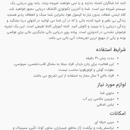
کنند اما شناگران اعتماد ندارند و یا نمی خواهند شیرجه بزنند. یاده روی دریایی یک
سیستم شیرجه نرم است. شما با آخرین تکنولوژی اکتشاف دریایی مجهز خواهید شد،
کلاه ایمنی شفاف، بدون نیاز به کپسول هوا، بنابراین شما سبک و انعطاف پذیر هستید.
زندگی بی نظیر و خیره کننده بالی را که در آن شما می توانید در انتهای دریا بجنگید و
زندگی دریایی را با ببینید و کاوش کنید. البته آموزش کاملا طبیعی است. این یک تجربه
فراموش نشدنی در اندونزی است. پیاده روی دریایی بالی جایگزین عالی برای غواصی
بوده و یکی از مهیج ترین تفریحات آبی بالی می باشد.
شرایط استفاده
مدت زمان 30 دقیقه
این فعالیت برای زنان باردار، افراد مبتلا به مشکل قلب،تنفسی، سینوسی،
عفونت گوش و کولورفوبیا مناسب نیست.
افراد بالای 9 سال مجاز به استفاده از این تفریح می باشند.
لوازم مورد نیاز
مایوی شنا
دوربین عکاسی زیر آب
لباس اضافی
امکانات
مربی حرفه ای
ترانسفر رفت و برگشت (از مناطق جیمباران، سانور، کوتا، لگین، سمینیاک و