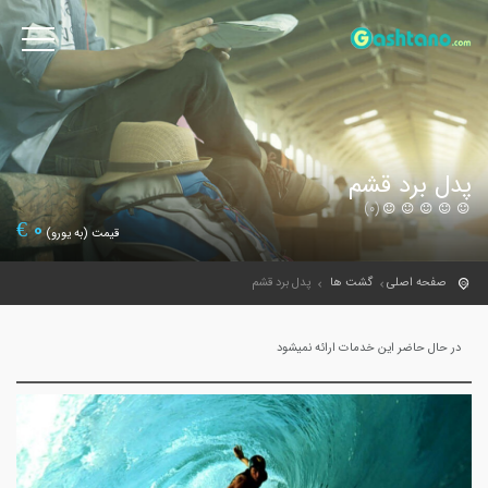
پدل برد قشم
(0)
€
0
قیمت (به یورو)
صفحه اصلی
گشت ها
پدل برد قشم
در حال حاضر این خدمات ارائه نمیشود