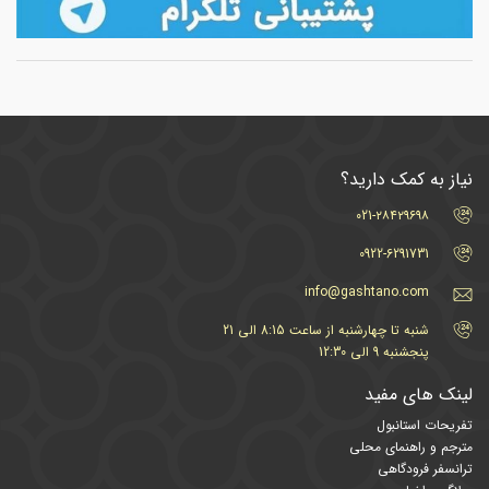
نیاز به کمک دارید؟
021-۲۸۴۲۹۶۹۸
0922-6291731
info@gashtano.com
شنبه تا چهارشنبه از ساعت 8:15 الی 21
پنجشنبه 9 الی 12:30
لینک های مفید
تفریحات استانبول
مترجم و راهنمای محلی
ترانسفر فرودگاهی