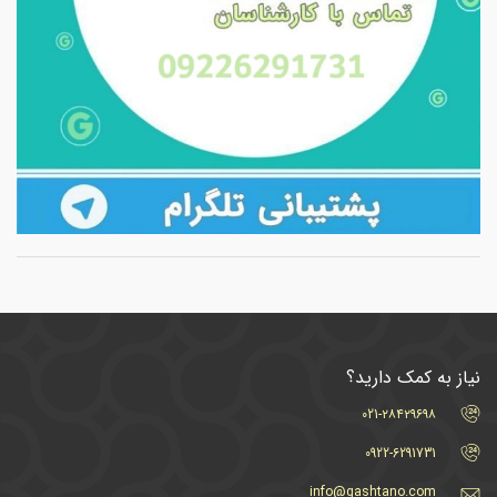
نیاز به کمک دارید؟
021-۲۸۴۲۹۶۹۸
0922-6291731
info@gashtano.com