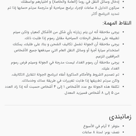
إدخال وسائل النقل في روما (العامة والخاصة) و اختيارهم بواسطتك
ﺳﯾﮐون ﻟﻟدﻟﯾل 8 ﺳﺎﻋﺎت ﻹﺟراء ﺑراﻣﺞ ﺳﯾﺎﺣﯾﺔ أو ﻣﺗرﺟﻣﺔ ﺳﯾﺗم ﺣﺳﺎﺑﮭﺎ إذا ﺗم
ﺗﻣدﯾد اﻟﺑرﻧﺎﻣﺞ أﮐﺛر.
النقاط المهمة:
يرجى ملاحظة أنه لن يتم زيارته بأي شكل من الأشكال كمعيار، ولكن سيتم
تطبيقه على مشغل الرحلات السياحية مقابل رسوم إذا طلبت ذلك.
يرجى ملاحظة أن الجولة تشمل تكاليف الشحن و بناءً على طلبك، يمكنك
استخدام سيارة أجرة أو وسائل النقل العام التي سيدفعها جميع الأشخاص
المرافقين للزعيم.
يرجى ملاحظة أن رسوم الغداء ليست مدرجة في الجولة وسيتم فرض رسوم
الغداء عليك.
ﺗم ﺗﺻﻣﯾم اﻟﺷروط واﻷﺣﮐﺎم اﻟﻣذﮐورة أﻋﻼه ﻟﺑرﻧﺎﻣﺞ اﻟﺟوﻟﺔ ﻟﺗﻘﻟﯾل اﻟﺗﮐﺎﻟﯾف،
وﻟﮐن ﺳﯾﺗم ﺗطﺑﯾﻘﮭﺎ إذا طﻟﺑت ﺗﻐﯾﯾرات ﻓﻲ طرﯾﻘﺔ ﻋﻣﻟك وﺧدﻣﺎﺗك.
تكلفة هذه الجولة مع عدد الأشخاص 1 إلى 4 أشخاص حسبت أنه إذا زاد العدد
من 5 إلى 8 أشخاص فسيزيد المعدل.
زمانبندی
متوفر: 7 أيام في الأسبوع
نصف يوم: لمدة 8 ساعات