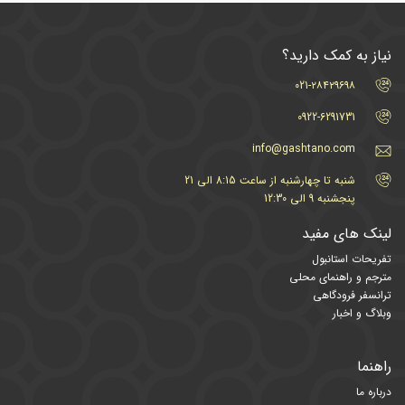
نیاز به کمک دارید؟
021-۲۸۴۲۹۶۹۸
0922-6291731
info@gashtano.com
شنبه تا چهارشنبه از ساعت 8:15 الی 21
پنجشنبه 9 الی 12:30
لینک های مفید
تفریحات استانبول
مترجم و راهنمای محلی
ترانسفر فرودگاهی
وبلاگ و اخبار
راهنما
درباره ما