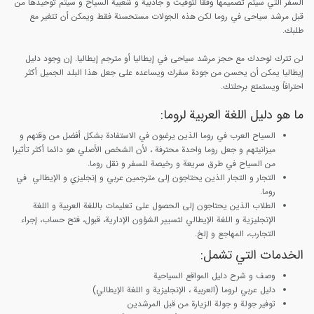
السفر التي سيتم تصميمها وفقا لتوقيت و جاذبية و شعبية السياح و سيتم توحيدها من
قبل مرشد سیاحی في روما لكن هذه الجولات مستحسنة فقط ويمكن أن تتغير مع
طلبك.
لن تترك لوحدك مع حجز مرشد سیاحی في إيطاليا أو مترجم إيطاليا. إن وجود دليل
إيطاليا يمكن أن يحسن من جودة سفرك ويساعده على جعل هذا البلد الجميل أكثر
احترافاً ويستمتع برحلتك.
ما هو دليل اللغة العربية لروما:
السياح العرب في روما الذين يرغبون في الاستفادة بشكل أفضل من وقتهم و
ميزانيتهم و جعل روما واحدة محترفة ، لأن الشخص الأصلي هو دائما أكثر تأثيرا
من السياح في طرق سريعة و رخيصة للسفر و نقل روما.
التجار و التجار الذين يحتاجون إلى مترجمين عربي و إنجليزي و الإيطالي في
روما.
الطلاب الذين يحتاجون إلى الحصول على تعليمات باللغة العربية و اللغة
الإنجليزية و اللغة الإيطالي لتسيير الشؤون الإدارية، قبول، فتح حساب، إجراء
التجارب، المهاجع و إلخ.
الخدمات التي تشمل:
وصف و شرح دليل المواقع السياحية
دليل عربي لروما (العربية ، الإنجليزية و اللغة الإيطالي)
توفير جولة و جولة الزيارة من قبل المرشدين