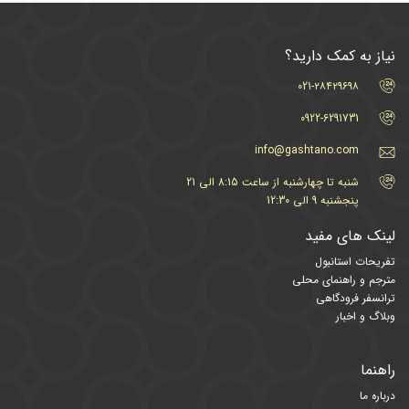
نیاز به کمک دارید؟
021-۲۸۴۲۹۶۹۸
0922-6291731
info@gashtano.com
شنبه تا چهارشنبه از ساعت 8:15 الی 21
پنجشنبه 9 الی 12:30
لینک های مفید
تفریحات استانبول
مترجم و راهنمای محلی
ترانسفر فرودگاهی
وبلاگ و اخبار
راهنما
درباره ما