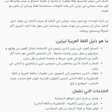
السفر التي سيتم تصميمها وفقا لتوقيت و جاذبية و شعبية السياح و سيتم توحيدها من
قبل مرشد سیاحی في برلین لكن هذه الجولات مستحسنة فقط ويمكن أن تتغير مع
طلبك.
لن تترك لوحدك مع حجز مرشد سیاحی في ألمانیا أو مترجم ألمانیا. إن وجود دليل
ألمانیا يمكن أن يحسن من جودة سفرك ويساعده على جعل هذا البلد الجميل أكثر
احترافاً ويستمتع برحلتك.
ما هو دليل اللغة العربية لبرلین:
السياح العرب في برلین الذين يرغبون في الاستفادة بشكل أفضل من وقتهم و
ميزانيتهم و جعل برلین واحدة محترفة ، لأن الشخص الأصلي هو دائما أكثر
تأثيرا من السياح في طرق سريعة و رخيصة للسفر و نقل برلین.
التجار و التجار الذين يحتاجون إلى مترجمين عربي و إنجليزي و ألمانی في
برلین.
الطلاب الذين يحتاجون إلى الحصول على تعليمات باللغة العربية و اللغة
الإنجليزية و اللغة ألمانی لتسيير الشؤون الإدارية، قبول، فتح حساب، إجراء
التجارب، المهاجع و إلخ.
الخدمات التي تشمل:
وصف و شرح دليل المواقع السياحية
دليل عربي لبرلین (العربية ، الإنجليزية و اللغة ألمانی)
توفير جولة و جولة الزيارة من قبل المرشدين