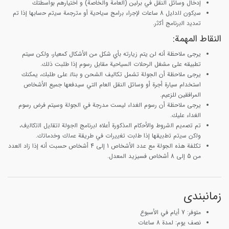
إدخال وسائل النقل في برلین (العامة والخاصة) و اختيارهم بواسطتك
ﺳﯾﮐون ﻟﻟدﻟﯾل 8 ﺳﺎﻋﺎت ﻹﺟراء ﺑراﻣﺞ ﺳﯾﺎﺣﯾﺔ أو ﻣﺗرﺟﻣﺔ ﺳﯾﺗم ﺣﺳﺎﺑﮭﺎ إذا ﺗم
ﺗﻣدﯾد اﻟﺑرﻧﺎﻣﺞ أﮐﺛر.
النقاط المهمة:
يرجى ملاحظة أنه لن يتم زيارته بأي شكل من الأشكال كمعيار، ولكن سيتم
تطبيقه على مشغل الرحلات السياحية مقابل رسوم إذا طلبت ذلك.
يرجى ملاحظة أن الجولة تشمل تكاليف الشحن و بناءً على طلبك، يمكنك
استخدام سيارة أجرة أو وسائل النقل العام التي سيدفعها جميع الأشخاص
المرافقين للزعيم.
يرجى ملاحظة أن رسوم الغداء ليست مدرجة في الجولة وسيتم فرض رسوم
الغداء عليك.
ﺗم ﺗﺻﻣﯾم اﻟﺷروط واﻷﺣﮐﺎم اﻟﻣذﮐورة أﻋﻼه ﻟﺑرﻧﺎﻣﺞ اﻟﺟوﻟﺔ ﻟﺗﻘﻟﯾل اﻟﺗﮐﺎﻟﯾف،
وﻟﮐن ﺳﯾﺗم ﺗطﺑﯾﻘﮭﺎ إذا طﻟﺑت ﺗﻐﯾﯾرات ﻓﻲ طرﯾﻘﺔ ﻋﻣﻟك وﺧدﻣﺎﺗك.
تكلفة هذه الجولة مع عدد الأشخاص 1 إلى 4 أشخاص حسبت أنه إذا زاد العدد
من 5 إلى 8 أشخاص فسيزيد المعدل.
زمانبندی
متوفر: 7 أيام في الأسبوع
نصف يوم: لمدة 8 ساعات