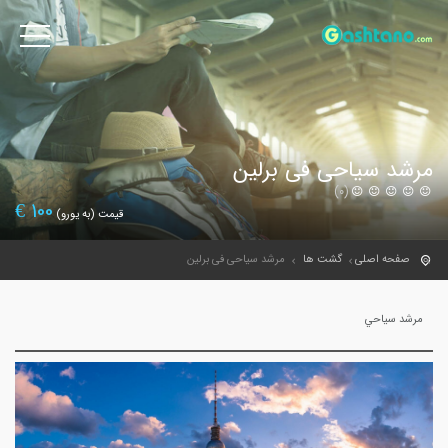
مرشد سیاحی فی برلین
(0)
€
100
قیمت (به یورو)
صفحه اصلی
گشت ها
مرشد سیاحی فی برلین
مرشد سياحي