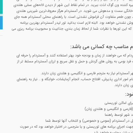
یره کننده ون گوک لذت ببرید. در تمام نقاط این شهر از دیدن لاله‌های سنتی هلندی
 خانگی مست و مدهوش می شوید. در آمستردام هرگز معروف‌ترین شیرینی هلندی
 چون طعم متفاوت آن فراموش نشدنی است. با راهنمای محلی آمستردام همه جای
موش نشدنی‌ خواهد بود. البته لازم است بدانید تور لیدر آمستردام بهترین برنامه
 که این تورها با نظرات شما از لحاظ زمان بندی، جذابیت و محبوبیت برنامه ریزی می
م مناسب چه کسانی می باشد:
دام که می خواهند از زمان و بودجه خود بهتر استفاده کنند و آمستردام را حرفه ای
 فرد بومی به روش های گردش و حمل و نقل سریع و ارزان آمستردام مسلط تر از
هر آمستردام نیاز به مترجم فارسی و انگلیسی و هلندی زبان دارند.
امور اداری پذیرش، افتتاح حساب، انجام آزمایشات، خوابگاه و .. نیاز به راهنمای
 زبان دارند.
ود:
رای اماکن توریستی
فارسی و انگلیسی و هلندی زبان)
ید شهر توسط راهنما
 در آمستردام (عمومی و خصوصی) و انتخاب آنها توسط شما
 مدت 7 ساعت جهت اجرای برنامه های توریستی و یا مترجمی در اختیار خواهد بود که در صورت
ت بیشتر محاسبه خواهد شد.