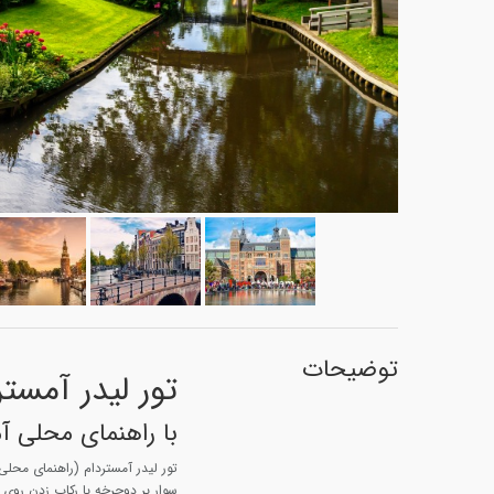
توضیحات
تور لیدر آمستر
با راهنمای محلی آم
تور لیدر آمستردام (راهنمای محلی
سوار بر دوچرخه با رکاب زدن روی پل