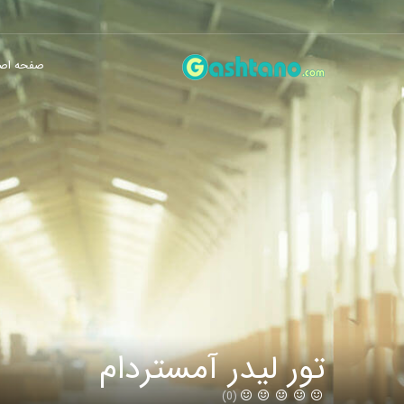
صفحه اص
تور لیدر آمستردام
(0)