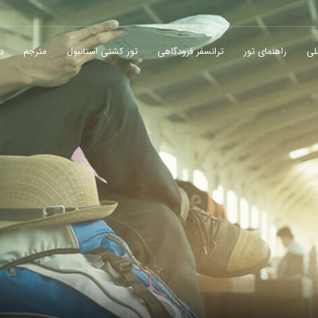
لی
راهنمای تور
ترانسفر فرودگاهی
تور کشتی استانبول
مترجم
در