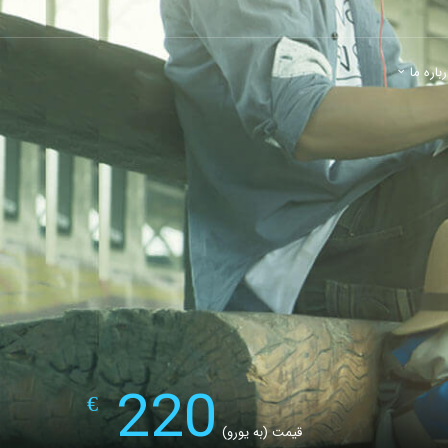
باره ما
220
€
قیمت (به یورو)