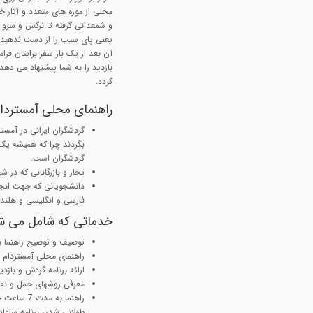
محلی از موزه های متعدد و آثار خ
و شمعدانی گرفته تا نرگس و سرو
یعنی پای سیب را از دست ندهید،
آن بعد از یک بار سفر برایتان فرا
بازدید را به شما پیشنهاد می دهد
گردد.
راهنمای محلی آمستردا
گردشگران ایرانی در آمستر
بگردند چرا که همیشه یک
گردشگران است.
تجار و بازرگانانی که در ش
دانشجویانی که جهت انجام 
فارسی و انگلیسی و هلندی
خدماتی که شامل می ش
توصیف و توضیح راهنما ب
راهنمای محلی آمستردام (
ارائه برنامه گردش و بازد
معرفی روشهای حمل و نقل
راهنما به
طولانی شدن برنامه ساعا