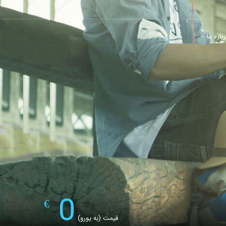
باره ما
0
€
قیمت (به یورو)