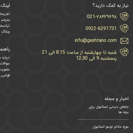
نیاز به کمک دارید؟
لینک 
تفریحا
021-۲۸۴۲۹۶۹۸
مترجم 
ترانسفر
0922-6291731
وبلاگ و
info@gashtano.com
راهنما
شنبه تا چهارشنبه از ساعت 8:15 الی 21
پنجشنبه 9 الی 12:30
درباره م
سوالات
عضویت 
قوانین 
اخبار و مجله
جاهای دیدنی استانبول برای
بچه ها
موزه مادام توسو استانبول