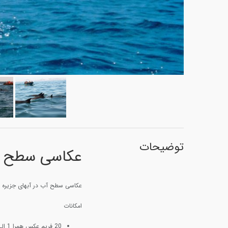
توضیحات
عکاسی سطح 
عکاسی سطح آب در آبهای جزیره زی
امکانات
20 فریم عکس همرا 1 الی 2 دقیقه فیلم