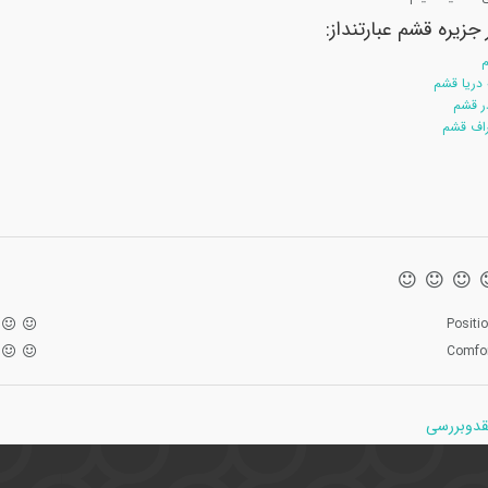
جزیره قشم عبارتنداز:
م
دریا قشم
ر قشم
راف قشم
Positi
Comfo
نقدوبررسی