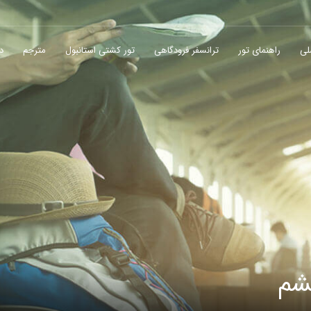
لی
راهنمای تور
ترانسفر فرودگاهی
تور کشتی استانبول
مترجم
در
شم