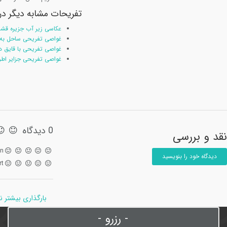
تفریحات مشابه دیگر در 
عکاسی زیر آب جزیره قش
غواصی تفریحی ساحل به 
غواصی تفریحی با قایق د
غواصی تفریحی جزایر اط
0 دیدگاه
نقد و بررسی
on
دیدگاه خود را بنویسید
rt
بارگذاری بیشتر 
- رزرو -