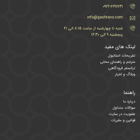
0922-6291731
info@gashtano.com
شنبه تا چهارشنبه از ساعت 8:15 الی 21
پنجشنبه 9 الی 12:30
لینک های مفید
تفریحات استانبول
مترجم و راهنمای محلی
ترانسفر فرودگاهی
وبلاگ و اخبار
راهنما
درباره ما
سوالات متداول
عضویت در سایت
قوانین و مقررات