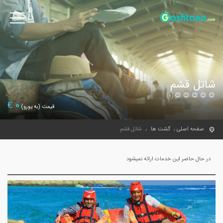
شاتل قشم
(0)
€
0
قیمت (به یورو)
صفحه اصلی
گشت ها
شاتل قشم
در حال حاضر این خدمات ارائه نمیشود