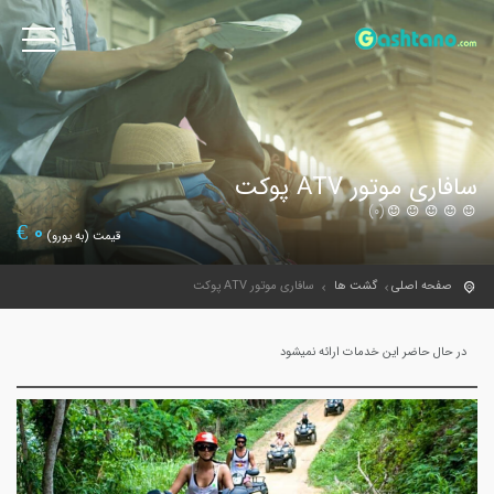
سافاری موتور ATV پوکت
(0)
€
0
قیمت (به یورو)
صفحه اصلی
گشت ها
سافاری موتور ATV پوکت
در حال حاضر این خدمات ارائه نمیشود