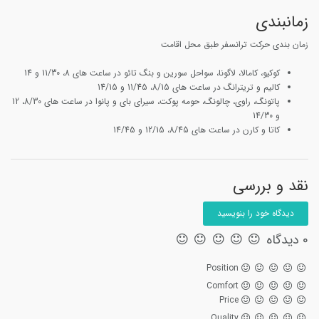
زمانبندی
زمان بندی حرکت ترانسفر طبق محل اقامت
کوکیو، کامالا، لاگونا، سواحل سورین و بنگ تائو در ساعت های 8، 11/30 و 14
کالیم و تریترانگ در ساعت های 8/15، 11/45 و 14/15
پاتونگ، راوی، چالونگ، حومه پوکت، سیرای بای و پانوا در ساعت های 8/30، 12
و 14/30
کاتا و کارن در ساعت های 8/45، 12/15 و 14/45
نقد و بررسی
دیدگاه خود را بنویسید
0 دیدگاه
Position
Comfort
Price
Quality