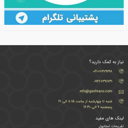
نیاز به کمک دارید؟
021-۲۸۴۲۹۶۹۸
0922-6291731
info@gashtano.com
شنبه تا چهارشنبه از ساعت 8:15 الی 21
پنجشنبه 9 الی 12:30
لینک های مفید
تفریحات استانبول