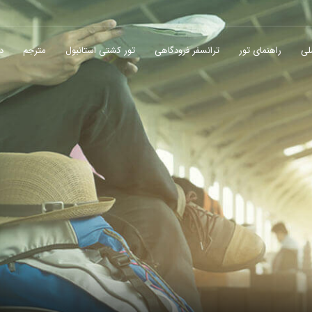
لی
راهنمای تور
ترانسفر فرودگاهی
تور کشتی استانبول
مترجم
در