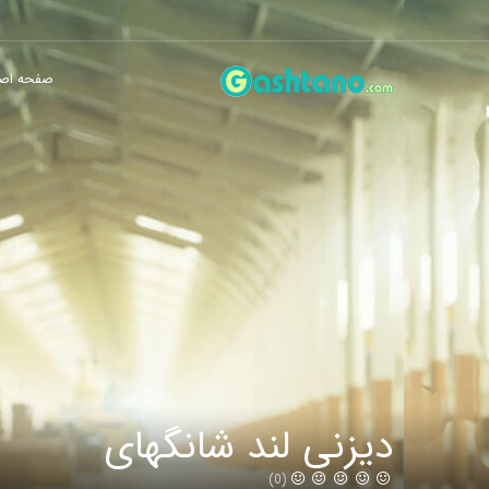
صفحه اص
دیزنی لند شانگهای
(0)