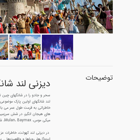
توضیحات
دیزنی لند شان
سحر و جادو را در شانگهای چین ت
لند شانگهای اولین پارک موضوعی 
خاطراتی به قرمت طول عمر می باش
های هیجان انگیز، در شش سرزمین
میکی موس، Mulan، Baymax، شاهزاده خانم دیزنی، کاپیتان جک اسپارو و وینی پیف برخورد خواهد کرد.
در دیزنی لند کهولت، خاطرات عزیز 
ایده‌آل‌ها، رویاها و واقعیت‌ها … 