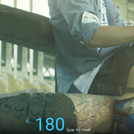
باره ما
180
€
قیمت (به یورو)