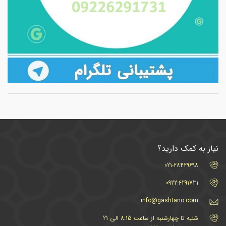
نیاز به کمک دارید؟
021-۲۸۴۲۹۶۹۸
0922-6291731
info@gashtano.com
شنبه تا چهارشنبه از ساعت 8:15 الی 21