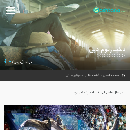
دلفیناریوم دبی
(0)
€
0
قیمت (به یورو)
صفحه اصلی
گشت ها
دلفیناریوم دبی
در حال حاضر این خدمات ارائه نمیشود