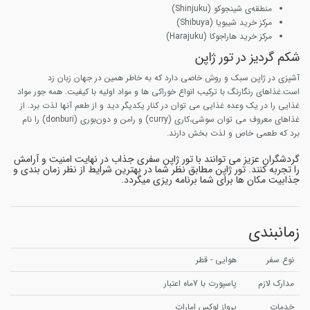
منطقه‌ی شینجوکو (Shinjuku)
مرکز خرید شیبویا (Shibuya)
مرکز خرید هاراجوکا (Harajuku)
شکم گردیز در تور ژاپن
آشپزی در ژاپن سبک و روش خاصی دارد که به خاطر همین در جهان زبان زد
است.غذاهای رنگارنگ با ترکیب انواع خوراکی ها و مواد اولیه با کیفیت. همه جور مواد
غذایی را در یک وعده غذایی می توان در کنار یکدیگر دید و از طعم آنها لذت برد. از
غذاهای معروف می توان سوشی،کاری (curry) و رامن و دون‌بوری (donburi) را نام
برد که طعمی خاص و لذت بخش دارند.
گردشگران عزیز می توانند با تور ژاپن سفری جذاب در نهایت امنیت و آرامش
را تجربه کنند. تور ژاپن مطابق نظر شما در بهترین شرایط از نظر زمان بندی و
جذابیت مکان ها برای شما برنامه ریزی میگردد.
زمانبندی
نوع سفر
هوایی - قطر
مدارک لازم
پاسپورت با 7ماه اعتبار
خدمات
پرواز لوکس امارات