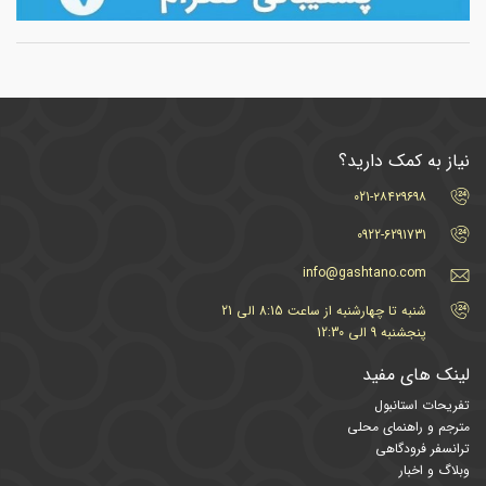
نیاز به کمک دارید؟
021-۲۸۴۲۹۶۹۸
0922-6291731
info@gashtano.com
شنبه تا چهارشنبه از ساعت 8:15 الی 21
پنجشنبه 9 الی 12:30
لینک های مفید
تفریحات استانبول
مترجم و راهنمای محلی
ترانسفر فرودگاهی
وبلاگ و اخبار