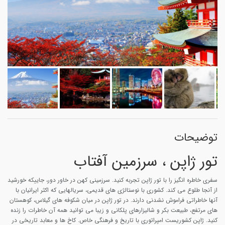
توضیحات
تور ژاپن ، سرزمین آفتاب
سفری خاطره انگیز را با تور ژاپن تجربه کنید. سرزمینی کهن در خاور دور، جاییکه خورشید
از آنجا طلوع می کند. کشوری با نوستالژی های قدیمی، سریالهایی که اکثر ایرانیان با
آنها خاطراتی فراموش نشدنی دارند. در تور ژاپن در میان شکوفه های گیلاس، کوهستان
های مرتفع، طبیعت بکر و شالیزارهای پلکانی و زیبا می توانید همه آن خاطرات را زنده
کنید. ژاپن کشوریست امپراتوری با تاریخ و فرهنگی خاص. کاخ ها و معابد تاریخی در