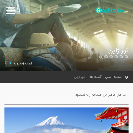
تور ژاپن
(0)
€
0
قیمت (به یورو)
صفحه اصلی
گشت ها
تور ژاپن
در حال حاضر این خدمات ارائه نمیشود