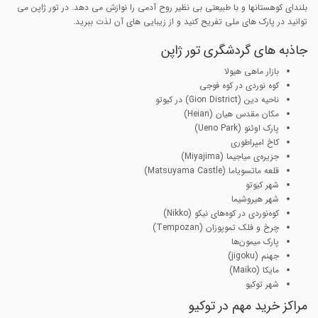
بلندای کوهستانها و با طبیعتی بی نظیر روح آدمی را نوازش می دهد. در تور ژاپن می
توانید در پارک های ملی تفریح کنید و از زیبایی های آن لذت ببرید.
جاذبه های گردشگری تور ژاپن
بازار ماهی هیولا
کوه نوردی در کوه فوجی
ناحیه دین (Gion District) در کیوتو
مکان مقدس هیان (Heian)
پارک اوئنو (Ueno Park)
کاخ امپراطوری
جزیره‌ی میاجیما (Miyajima)
قلعه ماتسویاما (Matsuyama Castle)
شهر کیوتو
شهر هیروشیما
کوه‌نوردی در کوه‌های نیکو (Nikko)
چرخ و فلک تموپوزان (Tempozan)
پارک میمون‌ها
جهنم (jigoku)
مایکا (Maiko)
شهر توکیو
مراکز خرید مهم در توکیو