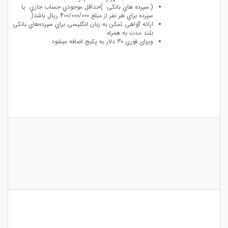
(.ﺳﭙﺮده ﻫﺎي ﺑﺎﻧﮑﯽ )ﺣﺪاﻗﻞ ﻣﻮﺟﻮدي ﺣﺴﺎب ﺟﺎري ﯾﺎ
ﺳﭙﺮده ﺑﺮاي ﻫﺮ ﻧﻔﺮ از ﻣﺒﻠﻎ 400/000/000 رﯾﺎل ﺑﺎﺷﺪ(.
اراﺋﻪ ﮔﻮاﻫﯽ ﺗﻤﮑﻦ ﺑﻪ زﺑﺎن اﻧﮕﻠﯿﺴﯽ ﺑﺮاي ﺳﭙﺮدهﻫﺎي ﺑﺎﻧﮑﯽ
ﺑﻠﻨﺪ ﻣﺪت ﺑﻪ ﻫﻤﺮاه
ویزای فوری 30 دلار به پکیج اضافه میشود