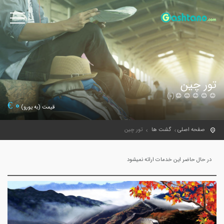
تور چین
(0)
€
0
قیمت (به یورو)
صفحه اصلی
گشت ها
تور چین
در حال حاضر این خدمات ارائه نمیشود