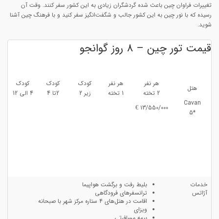
تغییرات فراوان چین باعث شده گردشگران زیادی به این کشور سفر کنند. وقت آن
رسیده که با نور چین به این کشور جالب و شگفت‌انگیز سفر کنید و با فرهنگ چین آشنا
شوید.
قیمت تور چین – 8 روز گوانجو
هر نفر
هر نفر
کودک
کودک
کودک
هتل
2 تخته
1 تخته
زیر 2
2تا 4
4 الی 12
Cavan
13/550/000 €
*5
خدمات
بلیط رفت و برگشت هواپیما
آژاتس
ترانسفرهای فرودگاهی
اقامت در هتل‌های ۴ ستاره مرکز شهر با صبحانه
ویزای
بیمه مسافرتی