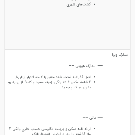
گشت‌های شهری
مدارک ویزا
——- مدارک هویتی —–
اﺻﻞ ﮔﺬرﻧﺎﻣﻪ اﻣﻀﺎء ﺷﺪه ﻣﻌﺘﺒﺮ ﺑﺎ 7 ﻣﺎه اﻋﺘﺒﺎر ازﺗﺎرﯾﺦ
2 ﻗﻄﻌﻪ ﻋﮑﺲ 4 ×6 رﻧﮕﯽ، زﻣﯿﻨﻪ ﺳﻔﯿﺪ و ﮐﺎﻣﻼً از رو ﺑﻪ رو
ﺑﺪون ﻋﯿﻨﮏ و ﺟﺪﯾﺪ
—— مالی ——
اراﺋﻪ ﻧﺎﻣﻪ ﺗﻤﮑﻦ و ﭘﺮﯾﻨﺖ اﻧﮕﻠﯿﺴﯽ ﺣﺴﺎب ﺟﺎري ﺑﺎﻧﮑﯽ 3
ﻣﺎه ﮔﺬﺷﺘﻪ ﺑﺎ ﻣﻬﺮ و اﻣﻀﺎء )ﺗﻮﺳﻂ ﺑﺎﻧﮏ