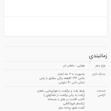
زمانبندی
نوع سفر
هوایی - ماهان ایر
مدارک لازم
پاسپورت با 7 ماه اعتبار
عکس 4*6 2قطعه رنگی مطابق با پاس
تمکن مالی 40 ملیونی
خدمات
بلیط رفت و برگشت با هواپیمایی ماهان
آژانس
(رفت به پکن برگشت از شانگهای )
7شب اقامت در هتل با صبحانه
ترانسفر فرودگاهی
گشت طبق برنامه سفر