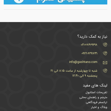
نیاز به کمک دارید؟
021-۲۸۴۲۹۶۹۸
0922-6291731
info@gashtano.com
شنبه تا چهارشنبه از ساعت 8:15 الی 21
پنجشنبه 9 الی 12:30
لینک های مفید
تفریحات استانبول
مترجم و راهنمای محلی
ترانسفر فرودگاهی
وبلاگ و اخبار