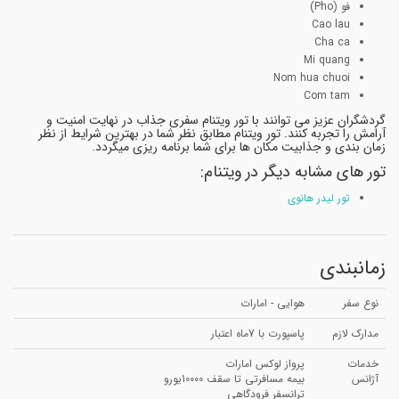
فو (Pho)
Cao lau
Cha ca
Mi quang
Nom hua chuoi
Com tam
گردشگران عزیز می توانند با تور ویتنام سفری جذاب در نهایت امنیت و
آرامش را تجربه کنند. تور ویتنام مطابق نظر شما در بهترین شرایط از نظر
زمان بندی و جذابیت مکان ها برای شما برنامه ریزی میگردد.
تور های مشابه دیگر در ویتنام:
تور لیدر هانوی
زمانبندی
نوع سفر
هوایی - امارات
مدارک لازم
پاسپورت با 7ماه اعتبار
خدمات
پرواز لوکس امارات
آژانس
بیمه مسافرتی تا سقف 10000یورو
ترانسفر فرودگاهی