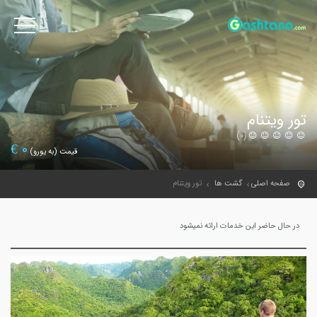
تور ویتنام
(0)
€
0
قیمت (به یورو)
صفحه اصلی
گشت ها
تور ویتنام
در حال حاضر این خدمات ارائه نمیشود