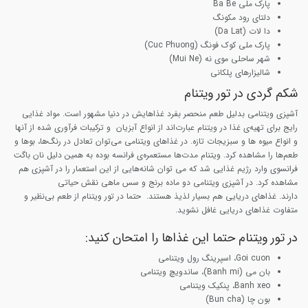
پارک ملی Ba Be
دلتای رود مکونگ
دا لات (Da Lat)
پارک ملی کوک فونگ (Cuc Phuong)
شهر ساحلی موی نه (Mui Ne)
شالیزارهای پلکانی
شکم گردی در تور ویتنام
آشپزی ویتنامی بدلیل طعم منحصر بفرد غذاهایش در دنیا مشهور است. مواد غذایی
رایج برای تهیه‌ی غذا در ویتنام عبارت‌اند از انواع آبزیان و ترکیبات فرآوری شده از آنها
و انواع میوه ها و سبزیجات تازه. در غذاهای ویتنامی می‌توان تعادل در رنگ‌ها، بوها و
طعم‌ها را مشاهده کرد. ویتنام مدت‌ها مستعمره‌ی فرانسه بوده به همین دلیل نان باگت
فرانسوی وارد رژیم غذایی شد که می توان شانه‌هایی از این استعمار را در آشپزی هم
مشاهده کرد. در آشپزی ویتنامی دو ماده برنج و سس ماهی نقش حیاتی
دارند. غذاهای دریایی هم بسیار لذیذ هستند. حتما در تور ویتنام از طعم بی‌نظیر و
متفاوت غذاهای دریایی غافل نشوید.
در تور ویتنام حتما این غذاها را امتحان کنید:
Goi cuon، اسپرینگ رول ویتنامی
بان می (Banh mi)، ساندویچ ویتنامی
Banh xeo، پنکیک ویتنامی
بون چا (Bun cha)