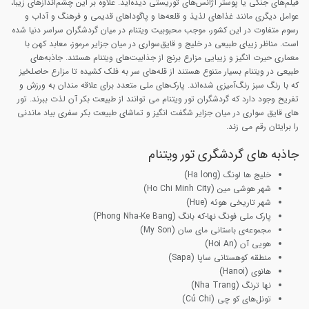
فیلم‌های جنگی یا پوستر آژانس‌های توریستی دیده‌اید. علاوه بر این چشم‌اندازهای زیبا،
عوامل دیگری مانند غذاهای لذیذ و قلعه‌ها و پاگوداهای قدیمی و فرهنگ و آداب و
رسوم متفاوت در این کشور، موجب محبوبیت ویتنام در میان گردشگران سراسر دنیا شده
است. مناظر زیبای طبیعی در خلیج و قایق‌سواری در میان جزایر مرموز، معابد کهن با
معماری حیرت انگیز و زیبایی مزارع برنج از جذابیت‌های ویتنام هستند. جاذبه‌های
طبیعی در ویتنام بسیار متنوع هستند از قله‌های سر به فلک کشیده تا مزارع حاصلخیز
که با رنگ سبز رنگ‌آمیزی شده‌اند. پارک‌های ملی متعدد برای علاقه مندان به ورزش و
تفریح وجود دارد که گردشگران تور ویتنام می توانند از طبیعت بکر آن لذت ببرند. تور
های قایق سواری در میان جزایر شگفت انگیز و تماشای طبیعت بکر سفری بیاد ماندنی
را برایتان رقم می زند.
جاذبه های گردشگری تور ویتنام
خلیج ها لونگ (Ha long)
شهر هوشی مین (Ho Chi Minh City)
شهر تاریخی هوئه (Hue)
پارک ملی فونگ نها-که بانگ (Phong Nha-Ke Bang)
مجموعه‌ی باستانی مای‌ سان (My Son)
هویی آن (Hoi An)
منطقه کوهستانی ساپا (Sapa)
هانوی (Hanoi)
نها ترنگ (Nha Trang)
تونل‌های کو چی (Củ Chi)