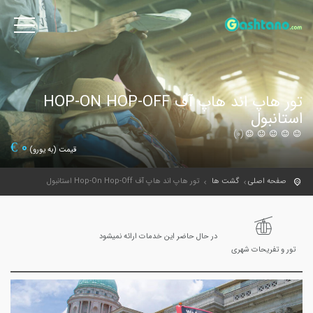
تور هاپ اند هاپ آف HOP-ON HOP-OFF
استانبول
(0)
€
0
قیمت (به یورو)
صفحه اصلی
گشت ها
تور هاپ اند هاپ آف Hop-On Hop-Off استانبول
در حال حاضر این خدمات ارائه نمیشود
تور و تفریحات شهری