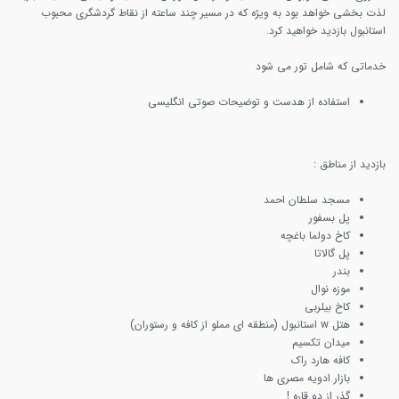
لذت بخشی خواهد بود به ویژه که در مسیر چند ساعته از نقاط گردشگری محبوب
استانبول بازدید خواهید کرد.
خدماتی که شامل تور می شود
استفاده از هدست و توضیحات صوتی انگلیسی
بازدید از مناطق :
مسجد سلطان احمد
پل بسفور
کاخ دولما باغچه
پل گالاتا
بندر
موزه نوال
کاخ بیلربی
هتل w استانبول (منطقه ای مملو از کافه و رستوران)
میدان تکسیم
کافه هارد راک
بازار ادویه مصری ها
گذر از دو قاره !