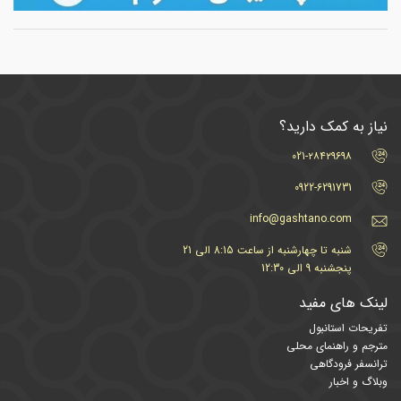
نیاز به کمک دارید؟
021-۲۸۴۲۹۶۹۸
0922-6291731
info@gashtano.com
شنبه تا چهارشنبه از ساعت 8:15 الی 21
پنجشنبه 9 الی 12:30
لینک های مفید
تفریحات استانبول
مترجم و راهنمای محلی
ترانسفر فرودگاهی
وبلاگ و اخبار