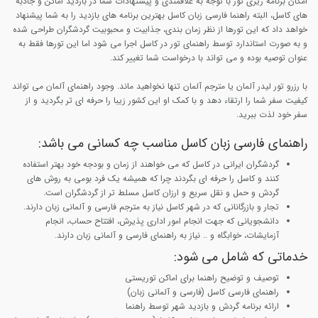
امکان برنامه ریزی تور با توجه به علاقمندی و پیشنهادات شما در بازدید اماکن و جاذبه
های کاسل، البته راهنما فارسی زبان کاسل بهترین برنامه های بازدید را به شما پیشنهاد
خواهد داد که این تورها از نظر زمان بندی، جذابیت و محبوبیت گردشگران طراحی شده
و به صورت استاندارد توسط راهنمای تور در کاسل اجرا می شود اما این تورها فقط به
عنوان توصیه بوده و می تواند با درخواست شما تغییر کند.
با رزرو تور لیدر آلمان یا مترجم آلمان تنها نخواهید ماند. وجود راهنمای آلمان می تواند
کیفیت سفر شما را ارتقاء دهد و با کمک او این کشور زیبا را حرفه ای تر بگردید و از
سفر خود لذت ببرید.
راهنمای فارسی زبان کاسل مناسب چه کسانی می باشد:
گردشگران ایرانی در کاسل که می خواهند از زمان و بودجه خود بهتر استفاده
کنند و کاسل را حرفه ای بگردند چرا که همیشه یک فرد بومی به روش های
گردش و حمل و نقل سریع و ارزان کاسل مسلط تر از گردشگران است.
تجار و بازرگانانی که در شهر کاسل نیاز به مترجم فارسی و آلمانی زبان دارند.
دانشجویانی که جهت انجام امور اداری پذیرش، افتتاح حساب، انجام
آزمایشات، خوابگاه و .. نیاز به راهنمای فارسی و آلمانی زبان دارند.
خدماتی که شامل می شود:
توصیف و توضیح راهنما برای اماکن توریستی
راهنمای فارسی کاسل (فارسی و آلمانی زبان)
ارائه برنامه گردش و بازدید شهر توسط راهنما