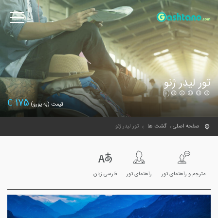
تور لیدر ژنو
(0)
€
175
قیمت (به یورو)
صفحه اصلی
گشت ها
تور لیدر ژنو
مترجم و راهنمای تور
راهنمای تور
فارسی زبان