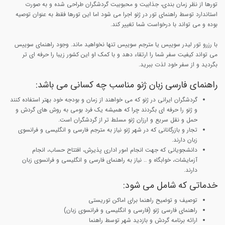
تورها از نظر زمان بندی، جذابیت و محبوبیت گردشگران طراحی شده و به صورت
استاندارد توسط راهنمای تور در ژنو اجرا می شود اما این تورها فقط به عنوان توصیه
بوده و می تواند با درخواست شما تغییر کند.
با رزرو تور لیدر سوییس یا مترجم سوییس تنها نخواهید ماند. وجود راهنمای سوییس
می تواند کیفیت سفر شما را ارتقاء دهد و با کمک او این کشور زیبا را حرفه ای تر
بگردید و از سفر خود لذت ببرید.
راهنمای فارسی زبان ژنو مناسب چه کسانی می باشد:
گردشگران ایرانی در ژنو که می خواهند از زمان و بودجه خود بهتر استفاده کنند
و ژنو را حرفه ای بگردند چرا که همیشه یک فرد بومی به روش های گردش و
حمل و نقل سریع و ارزان ژنو مسلط تر از گردشگران است.
تجار و بازرگانانی که در شهر ژنو نیاز به مترجم فارسی و انگلیسی و فرانسوی
زبان دارند.
دانشجویانی که جهت انجام امور اداری پذیرش، افتتاح حساب، انجام
آزمایشات، خوابگاه و .. نیاز به راهنمای فارسی و انگلیسی و فرانسوی زبان
دارند.
خدماتی که شامل می شود:
توصیف و توضیح راهنما برای اماکن توریستی
راهنمای فارسی ژنو (فارسی و انگلیسی و فرانسوی زبان)
ارائه برنامه گردش و بازدید شهر توسط راهنما