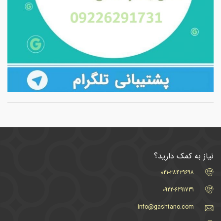
نیاز به کمک دارید؟
021-۲۸۴۲۹۶۹۸
0922-6291731
info@gashtano.com