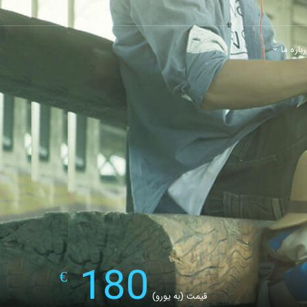
باره ما
180
€
قیمت (به یورو)