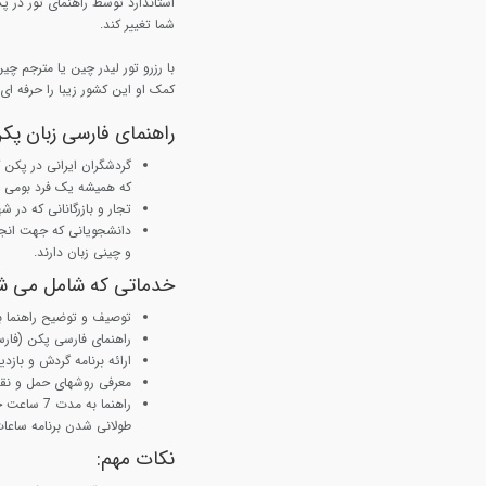
استاندارد توسط راهنمای تور در پ
شما تغییر کند.
با رزرو تور لیدر چین یا مترجم چی
کمک او این کشور زیبا را حرفه ای 
راهنمای فارسی زبان پ
گردشگران ایرانی در پکن ک
که همیشه یک فرد بومی ب
تجار و بازرگانانی که در ش
دانشجویانی که جهت انجام 
و چینی زبان دارند.
خدماتی که شامل می ش
توصیف و توضیح راهنما ب
راهنمای فارسی پکن (فارس
ارائه برنامه گردش و بازد
معرفی روشهای حمل و نق
راهنما به
طولانی شدن برنامه ساعا
نکات مهم: