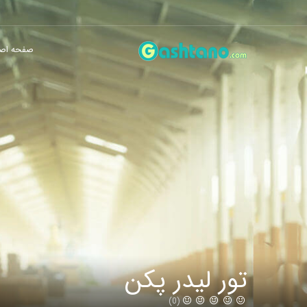
صفحه اص
تور لیدر پکن
(0)