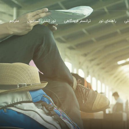
لی
راهنمای تور
ترانسفر فرودگاهی
تور کشتی استانبول
مترجم
در