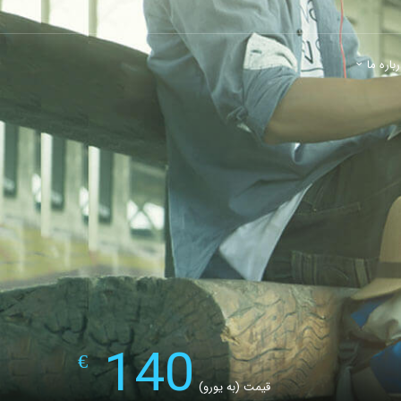
باره ما
140
€
قیمت (به یورو)