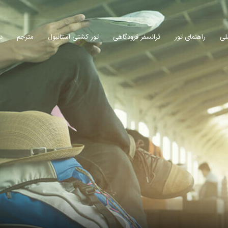
لی
راهنمای تور
ترانسفر فرودگاهی
تور کشتی استانبول
مترجم
در