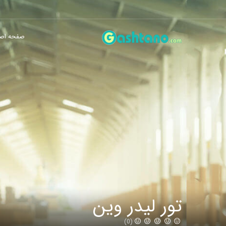
صفحه اص
تور لیدر وین
(0)