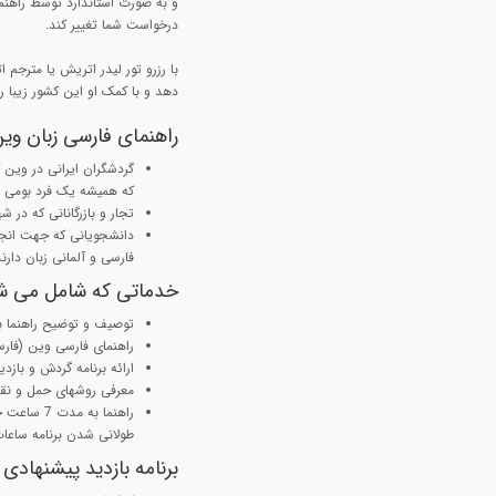
و به صورت استاندارد توسط راهنما
درخواست شما تغییر کند.
با رزرو تور لیدر اتریش یا مترجم 
دهد و با کمک او این کشور زیبا را
راهنمای فارسی زبان و
گردشگران ایرانی در وین ک
که همیشه یک فرد بومی ب
تجار و بازرگانانی که در ش
دانشجویانی که جهت انجام 
فارسی و آلمانی زبان دارند
خدماتی که شامل می ش
توصیف و توضیح راهنما ب
راهنمای فارسی وین (فارس
ارائه برنامه گردش و بازد
معرفی روشهای حمل و نق
راهنما به
طولانی شدن برنامه ساعا
برنامه بازدید پیشنهادی 