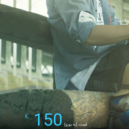
باره ما
150
€
قیمت (به یورو)