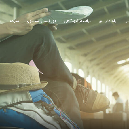
لی
راهنمای تور
ترانسفر فرودگاهی
تور کشتی استانبول
مترجم
در