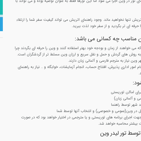
ی تور در وین اجرا می شود اما این تورها فقط به عنوان توصیه بوده و می تواند با
اتریش تنها نخواهید ماند. وجود راهنمای اتریش می تواند کیفیت سفر شما را ارتقاء
 حرفه ای تر بگردید و از سفر خود لذت ببرید.
ین مناسب چه کسانی می باشد:
ه می خواهند از زمان و بودجه خود بهتر استفاده کنند و وین را حرفه ای بگردند چرا
ه روش های گردش و حمل و نقل سریع و ارزان وین مسلط تر از گردشگران است.
هر وین نیاز به مترجم فارسی و آلمانی زبان دارند.
امور اداری پذیرش، افتتاح حساب، انجام آزمایشات، خوابگاه و .. نیاز به راهنمای
.
ود:
رای اماکن توریستی
ی و آلمانی زبان)
ید شهر توسط راهنما
ل در وین(عمومی و خصوصی) و انتخاب آنها توسط شما
 مدت 7 ساعت جهت اجرای برنامه های توریستی و یا مترجمی در اختیار خواهد بود که در صورت
ت بیشتر محاسبه خواهد شد.
توسط تور لیدر وین