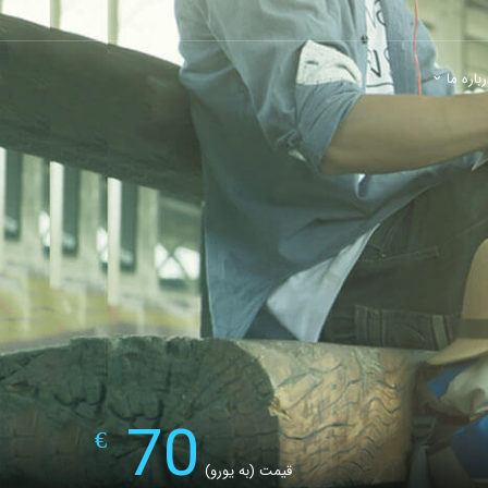
باره ما
70
€
قیمت (به یورو)