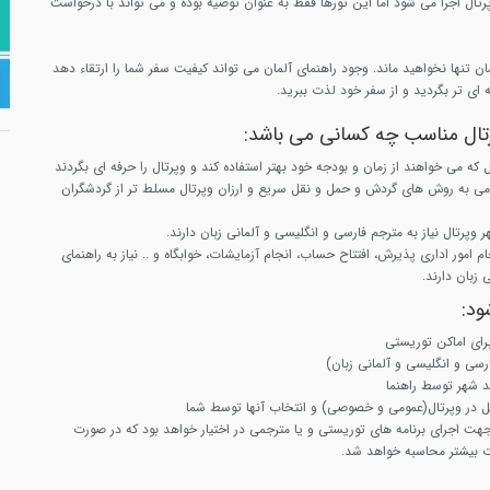
پرتال اجرا می شود اما این تورها فقط به عنوان توصیه بوده و می تواند با درخواست
لمان تنها نخواهید ماند. وجود راهنمای آلمان می تواند کیفیت سفر شما را ارتقاء دهد
ه ای تر بگردید و از سفر خود لذت ببرید.
رتال مناسب چه کسانی می باشد:
ل که می خواهند از زمان و بودجه خود بهتر استفاده کند و وپرتال را حرفه ای بگردند
می به روش های گردش و حمل و نقل سریع و ارزان وپرتال مسلط تر از گردشگران
هر وپرتال نیاز به مترجم فارسی و انگلیسی و آلمانی زبان دارند.
امور اداری پذیرش، افتتاح حساب، انجام آزمایشات، خوابگاه و .. نیاز به راهنمای
 زبان دارند.
ود:
رای اماکن توریستی
رسی و انگلیسی و آلمانی زبان)
ید شهر توسط راهنما
 در وپرتال(عمومی و خصوصی) و انتخاب آنها توسط شما
 مدت 8 ساعت جهت اجرای برنامه های توریستی و یا مترجمی در اختیار خواهد بود که در صورت
ت بیشتر محاسبه خواهد شد.