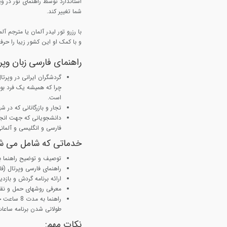
استاندارد توسط راهنمای تور در و
شما تغییر کند.
با رزرو تور لیدر آلمان یا مترجم آ
و با کمک او این کشور زیبا را حرف
راهنمای فارسی زبان وپ
گردشگران ایرانی در وپرتا
چرا که همیشه یک فرد بو
است.
تجار و بازرگانانی که در ش
دانشجویانی که جهت انجام 
فارسی و انگلیسی و آلمانی
خدماتی که شامل می ش
توصیف و توضیح راهنما ب
راهنمای فارسی وپرتال (فا
ارائه برنامه گردش و بازد
معرفی روشهای حمل و نقل
راهنما به
طولانی شدن برنامه ساعا
نکات مهم: