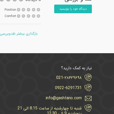
دیدگاه خود را بنویسید
Position
Comfort
بارگذاری بیشتر نقدوبررسی
نیاز به کمک دارید؟
021-۲۸۴۲۹۶۹۸
0922-6291731
info@gashtano.com
شنبه تا چهارشنبه از ساعت 8:15 الی 21
پنجشنبه 9 الی 12:30