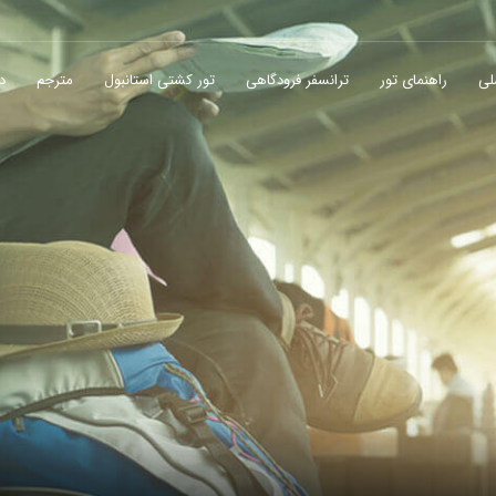
لی
راهنمای تور
ترانسفر فرودگاهی
تور کشتی استانبول
مترجم
در