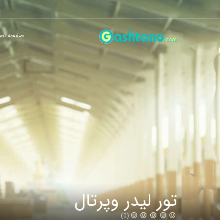
صفحه اص
تور لیدر وپرتال
(0)