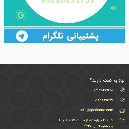
نیاز به کمک دارید؟
021-۲۸۴۲۹۶۹۸
0922-6291731
info@gashtano.com
شنبه تا چهارشنبه از ساعت 8:15 الی 21
پنجشنبه 9 الی 12:30