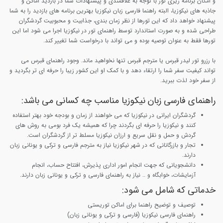
و امکان برنامه ریزی تور با توجه به علاقمندی و پیشنهادات شما در بازدید اماکن و
جاذبه های نیکوزیا، البته راهنما فارسی زبان نیکوزیا بهترین برنامه های بازدید را به شما
پیشنهاد خواهد داد که این تورها از نظر زمان بندی، جذابیت و محبوبیت گردشگران
طراحی شده و به صورت استاندارد توسط راهنمای تور در نیکوزیا اجرا می شود اما این
تورها فقط به عنوان توصیه بوده و می تواند با درخواست شما تغییر کند.
با رزرو تور لیدر قبرس یا مترجم قبرس تنها نخواهید ماند. وجود راهنمای قبرس می
تواند کیفیت سفر شما را ارتقاء دهد و با کمک او این کشور زیبا را حرفه ای تر بگردید و
از سفر خود لذت ببرید.
راهنمای فارسی زبان نیکوزیا مناسب چه کسانی می باشد:
گردشگران ایرانی در نیکوزیا که می خواهند از زمان و بودجه خود بهتر استفاده
کنند و نیکوزیا را حرفه ای بگردند چرا که همیشه یک فرد بومی به روش های
گردش و حمل و نقل سریع و ارزان نیکوزیا مسلط تر از گردشگران است.
تجار و بازرگانانی که در شهر نیکوزیا نیاز به مترجم فارسی و ترکی و یونانی زبان
دارند.
دانشجویانی که جهت انجام امور اداری پذیرش، افتتاح حساب، انجام
آزمایشات، خوابگاه و .. نیاز به راهنمای فارسی و ترکی و یونانی زبان دارند.
خدماتی که شامل می شود:
توصیف و توضیح راهنما برای اماکن توریستی
راهنمای فارسی نیکوزیا (فارسی و ترکی و یونانی زبان)