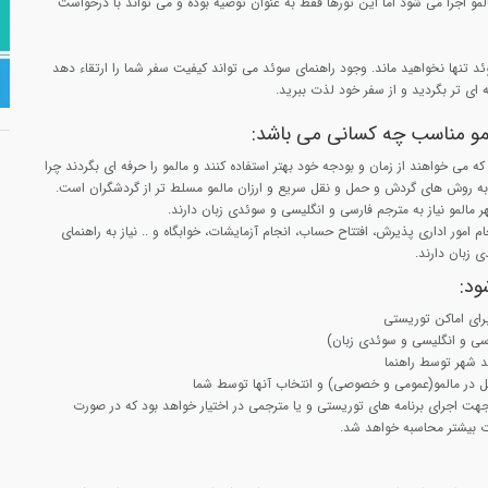
المو اجرا می شود اما این تورها فقط به عنوان توصیه بوده و می تواند با درخواست
وئد تنها نخواهید ماند. وجود راهنمای سوئد می تواند کیفیت سفر شما را ارتقاء دهد
ه ای تر بگردید و از سفر خود لذت ببرید.
لمو مناسب چه کسانی می باشد:
که می خواهند از زمان و بودجه خود بهتر استفاده کنند و مالمو را حرفه ای بگردند چرا
ه روش های گردش و حمل و نقل سریع و ارزان مالمو مسلط تر از گردشگران است.
هر مالمو نیاز به مترجم فارسی و انگلیسی و سوئدی زبان دارند.
امور اداری پذیرش، افتتاح حساب، انجام آزمایشات، خوابگاه و .. نیاز به راهنمای
 زبان دارند.
ود:
رای اماکن توریستی
رسی و انگلیسی و سوئدی زبان)
ید شهر توسط راهنما
 در مالمو(عمومی و خصوصی) و انتخاب آنها توسط شما
 مدت 8 ساعت جهت اجرای برنامه های توریستی و یا مترجمی در اختیار خواهد بود که در صورت
ت بیشتر محاسبه خواهد شد.