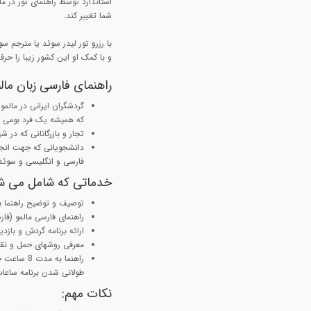
استاندارد توسط راهنمای تور در م
شما تغییر کند.
با رزرو تور لیدر سوئد یا مترجم س
و با کمک او این کشور زیبا را حرف
راهنمای فارسی زبان ما
گردشگران ایرانی در مالمو 
که همیشه یک فرد بومی ب
تجار و بازرگانانی که در ش
دانشجویانی که جهت انجام 
فارسی و انگلیسی و سوئدی
خدماتی که شامل می ش
توصیف و توضیح راهنما ب
راهنمای فارسی مالمو (فا
ارائه برنامه گردش و بازد
معرفی روشهای حمل و نقل
راهنما به
طولانی شدن برنامه ساعا
نکات مهم: