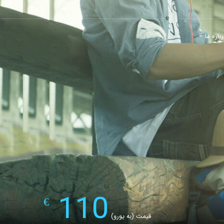
باره ما
110
€
قیمت (به یورو)