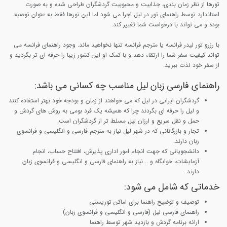
تورها از نظر زمان بندی، جذابیت و محبوبیت گردشگران طراحی شده و به صورت
استاندارد توسط راهنمای تور در لیل اجرا می شود اما این تورها فقط به عنوان توصیه
بوده و می تواند با درخواست شما تغییر کند.
با رزرو تور لیدر فرانسه یا مترجم فرانسه تنها نخواهید ماند. وجود راهنمای فرانسه می
تواند کیفیت سفر شما را ارتقاء دهد و با کمک او این کشور زیبا را حرفه ای تر بگردید و
از سفر خود لذت ببرید.
راهنمای فارسی زبان لیل مناسب چه کسانی می باشد:
گردشگران ایرانی در لیل که می خواهند از زمان و بودجه خود بهتر استفاده کنند
و لیل را حرفه ای بگردند چرا که همیشه یک فرد بومی به روش های گردش و
حمل و نقل سریع و ارزان لیل مسلط تر از گردشگران است.
تجار و بازرگانانی که در شهر لیل نیاز به مترجم فارسی و انگلیسی و فرانسوی
زبان دارند.
دانشجویانی که جهت انجام امور اداری پذیرش، افتتاح حساب، انجام
آزمایشات، خوابگاه و .. نیاز به راهنمای فارسی و انگلیسی و فرانسوی زبان
دارند.
خدماتی که شامل می شود:
توصیف و توضیح راهنما برای اماکن توریستی
راهنمای فارسی لیل (فارسی و انگلیسی و فرانسوی زبان)
ارائه برنامه گردش و بازدید شهر توسط راهنما