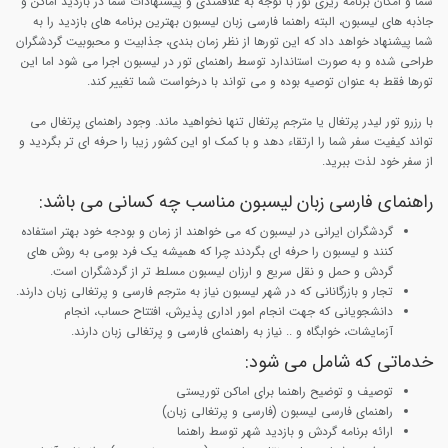
شما و امکان برنامه ریزی تور با توجه به علاقمندی و پیشنهادات شما در بازدید اماکن و
جاذبه های لیسبون، البته راهنما فارسی زبان لیسبون بهترین برنامه های بازدید را به
شما پیشنهاد خواهد داد که این تورها از نظر زمان بندی، جذابیت و محبوبیت گردشگران
طراحی شده و به صورت استاندارد توسط راهنمای تور در لیسبون اجرا می شود اما این
تورها فقط به عنوان توصیه بوده و می تواند با درخواست شما تغییر کند.
با رزرو تور لیدر پرتغال یا مترجم پرتغال تنها نخواهید ماند. وجود راهنمای پرتغال می
تواند کیفیت سفر شما را ارتقاء دهد و با کمک او این کشور زیبا را حرفه ای تر بگردید و
از سفر خود لذت ببرید.
راهنمای فارسی زبان لیسبون مناسب چه کسانی می باشد:
گردشگران ایرانی در لیسبون که می خواهند از زمان و بودجه خود بهتر استفاده
کنند و لیسبون را حرفه ای بگردند چرا که همیشه یک فرد بومی به روش های
گردش و حمل و نقل سریع و ارزان لیسبون مسلط تر از گردشگران است.
تجار و بازرگانانی که در شهر لیسبون نیاز به مترجم فارسی و پرتغالی زبان دارند.
دانشجویانی که جهت انجام امور اداری پذیرش، افتتاح حساب، انجام
آزمایشات، خوابگاه و .. نیاز به راهنمای فارسی و پرتغالی زبان دارند.
خدماتی که شامل می شود:
توصیف و توضیح راهنما برای اماکن توریستی
راهنمای فارسی لیسبون (فارسی و پرتغالی زبان)
ارائه برنامه گردش و بازدید شهر توسط راهنما