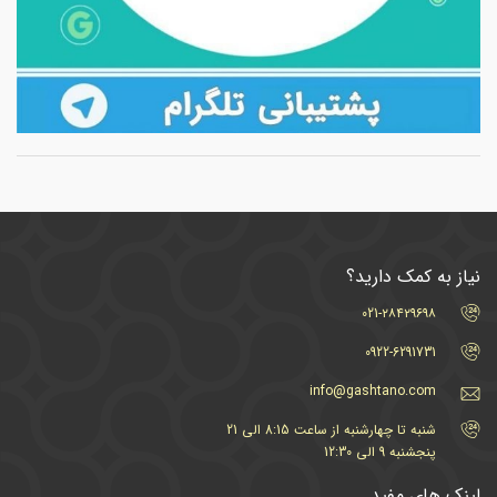
نیاز به کمک دارید؟
021-۲۸۴۲۹۶۹۸
0922-6291731
info@gashtano.com
شنبه تا چهارشنبه از ساعت 8:15 الی 21
پنجشنبه 9 الی 12:30
لینک های مفید