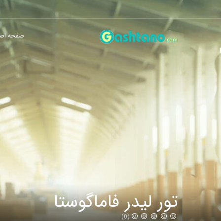
صفحه اص
تور لیدر فاماگوستا
(0)