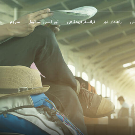
لی
راهنمای تور
ترانسفر فرودگاهی
تور کشتی استانبول
مترجم
در