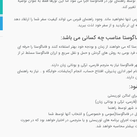
وسط راهنمای تور در فاماگوستا اجرا می شود اما این تورها فقط به عنوان توصیه
غییر کند.
برس تنها نخواهید ماند. وجود راهنمای قبرس می تواند کیفیت سفر شما را ارتقاء دهد
ه ای تر بگردید و از سفر خود لذت ببرید.
ماگوستا مناسب چه کسانی می باشد:
ستا که می خواهند از زمان و بودجه خود بهتر استفاده کنند و فاماگوستا را حرفه ای
فرد بومی به روش های گردش و حمل و نقل سریع و ارزان فاماگوستا مسلط تر از
ر فاماگوستا نیاز به مترجم فارسی، ترکی و یونانی زبان دارند.
امور اداری پذیرش، افتتاح حساب، انجام آزمایشات، خوابگاه و .. نیاز به راهنمای
 دارند.
ود:
رای اماکن توریستی
(فارسی، ترکی و یونانی زبان)
ید شهر توسط راهنما
 در فاماگوستا(عمومی و خصوصی) و انتخاب آنها توسط شما
 مدت 7 ساعت جهت اجرای برنامه های توریستی و یا مترجمی در اختیار خواهد بود که در صورت
ت بیشتر محاسبه خواهد شد.