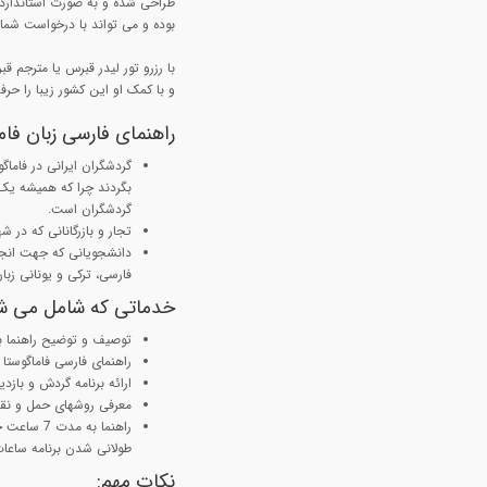
طراحی شده و به صورت استاندارد ت
بوده و می تواند با درخواست شما ت
با رزرو تور لیدر قبرس یا مترجم ق
و با کمک او این کشور زیبا را حرف
راهنمای فارسی زبان فا
گردشگران ایرانی در فاماگو
بگردند چرا که همیشه یک 
گردشگران است.
تجار و بازرگانانی که در شه
دانشجویانی که جهت انجام 
فارسی، ترکی و یونانی زبان
خدماتی که شامل می ش
توصیف و توضیح راهنما ب
راهنمای فارسی فاماگوستا 
ارائه برنامه گردش و بازد
معرفی روشهای حمل و نقل
راهنما به
طولانی شدن برنامه ساعا
نکات مهم: