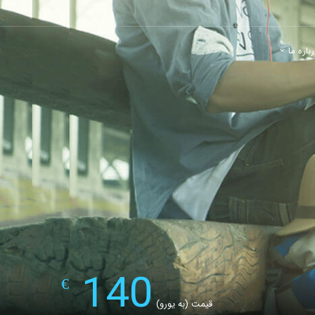
باره ما
140
€
قیمت (به یورو)