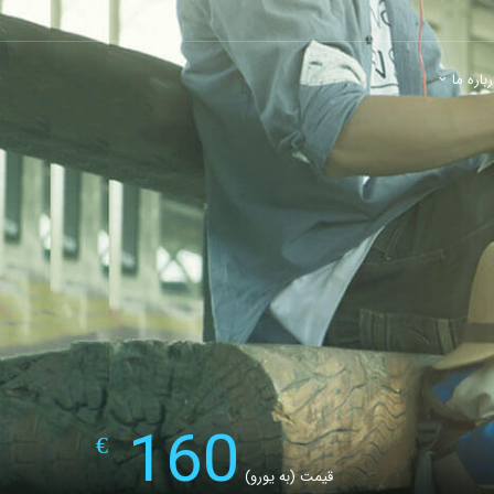
باره ما
160
€
قیمت (به یورو)