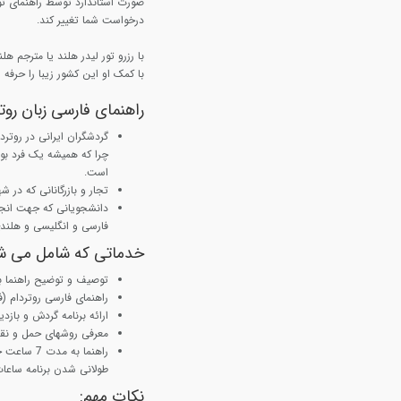
صورت استاندارد توسط راهنمای تور 
درخواست شما تغییر کند.
با رزرو تور لیدر هلند یا مترجم ه
با کمک او این کشور زیبا را حرفه 
راهنمای فارسی زبان رو
گردشگران ایرانی در روترد
چرا که همیشه یک فرد بو
است.
تجار و بازرگانانی که در ش
دانشجویانی که جهت انجام 
فارسی و انگلیسی و هلندی
خدماتی که شامل می ش
توصیف و توضیح راهنما ب
راهنمای فارسی روتردام (
ارائه برنامه گردش و بازد
معرفی روشهای حمل و نقل
راهنما به
طولانی شدن برنامه ساعا
نکات مهم: