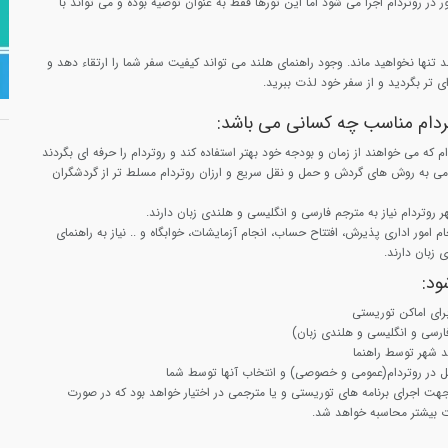
در روتردام اجرا می شود اما این تورها فقط به عنوان توصیه بوده و می تواند با
لند تنها نخواهید ماند. وجود راهنمای هلند می تواند کیفیت سفر شما را ارتقاء دهد و
ای تر بگردید و از سفر خود لذت ببرید.
تردام مناسب چه کسانی می باشد:
ام که می خواهند از زمان و بودجه خود بهتر استفاده کند و روتردام را حرفه ای بگردند
می به روش های گردش و حمل و نقل سریع و ارزان روتردام مسلط تر از گردشگران
هر روتردام نیاز به مترجم فارسی و انگلیسی و هلندی زبان دارند.
امور اداری پذیرش، افتتاح حساب، انجام آزمایشات، خوابگاه و .. نیاز به راهنمای
 زبان دارند.
ود:
رای اماکن توریستی
فارسی و انگلیسی و هلندی زبان)
ید شهر توسط راهنما
 در روتردام(عمومی و خصوصی) و انتخاب آنها توسط شما
 مدت 7 ساعت جهت اجرای برنامه های توریستی و یا مترجمی در اختیار خواهد بود که در صورت
ت بیشتر محاسبه خواهد شد.