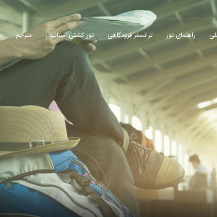
لی
راهنمای تور
ترانسفر فرودگاهی
تور کشتی استانبول
مترجم
در