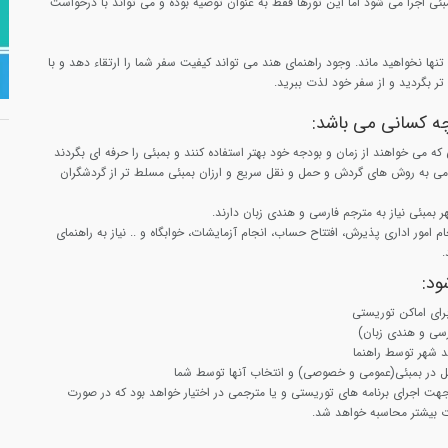
مبئی اجرا می شود اما این تورها فقط به عنوان توصیه بوده و می تواند با درخواست
د تنها نخواهید ماند. وجود راهنمای هند می تواند کیفیت سفر شما را ارتقاء دهد و با
تر بگردید و از سفر خود لذت ببرید.
چه کسانی می باشد:
 که می خواهند از زمان و بودجه خود بهتر استفاده کنند و بمبئی را حرفه ای بگردند
می به روش های گردش و حمل و نقل سریع و ارزان بمبئی مسلط تر از گردشگران
هر بمبئی نیاز به مترجم فارسی و هندی زبان دارند.
امور اداری پذیرش، افتتاح حساب، انجام آزمایشات، خوابگاه و .. نیاز به راهنمای
.
ود:
رای اماکن توریستی
رسی و هندی زبان)
ید شهر توسط راهنما
 در بمبئی(عمومی و خصوصی) و انتخاب آنها توسط شما
 مدت 7 ساعت جهت اجرای برنامه های توریستی و یا مترجمی در اختیار خواهد بود که در صورت
ت بیشتر محاسبه خواهد شد.