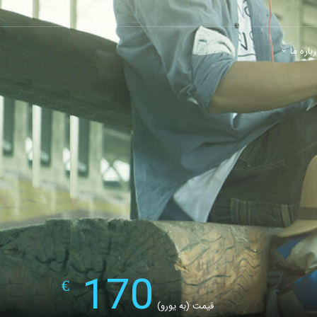
باره ما
170
€
قیمت (به یورو)