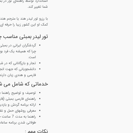
استاندارد توسط راهنمای تور در ب
شما تغییر کند.
با رزرو تور لیدر هند یا مترجم هن
کمک او این کشور زیبا را حرفه ای 
تور لیدر بمبئی مناسب 
گردشگران ایرانی در بمبئی
چرا که همیشه یک فرد بو
است.
تجار و بازرگانانی که در ش
دانشجویانی که جهت انجام 
فارسی و هندی زبان دارند
خدماتی که شامل می ش
توصیف و توضیح راهنما ب
راهنمای فارسی بمبئی (فا
ارائه برنامه گردش و بازد
معرفی روشهای حمل و نقل
راهنما به
طولانی شدن برنامه ساعا
نکات مهم
: