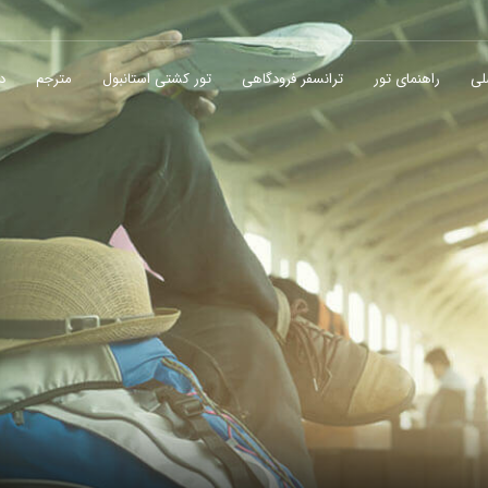
لی
راهنمای تور
ترانسفر فرودگاهی
تور کشتی استانبول
مترجم
در