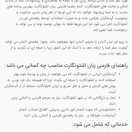
مورد نظر شما و امکان برنامه ریزی تور با توجه به علاقمندی و پیشنهادات شما در بازدید
اماکن و جاذبه های اشتوتگارت، البته راهنما فارسی زبان اشتوتگارت بهترین برنامه های
بازدید را به شما پیشنهاد خواهد داد که این تورها از نظر زمان بندی، جذابیت و
محبوبیت گردشگران طراحی شده و به صورت استاندارد توسط راهنمای تور در
اشتوتگارت اجرا می شود اما این تورها فقط به عنوان توصیه بوده و می تواند با
درخواست شما تغییر کند.
با رزرو تور لیدر آلمان یا مترجم آلمان تنها نخواهید ماند. وجود راهنمای آلمان می تواند
کیفیت سفر شما را ارتقاء دهد و با کمک او این کشور زیبا را حرفه ای تر بگردید و از
سفر خود لذت ببرید.
راهنمای فارسی زبان اشتوتگارت مناسب چه کسانی می باشد:
گردشگران ایرانی در اشتوتگارت که می خواهند از زمان و بودجه خود بهتر
استفاده کنند و اشتوتگارت را حرفه ای بگردند چرا که همیشه یک فرد بومی به
روش های گردش و حمل و نقل سریع و ارزان اشتوتگارت مسلط تر از گردشگران
است.
تجار و بازرگانانی که در شهر اشتوتگارت نیاز به مترجم فارسی و آلمانی زبان
دارند.
دانشجویانی که جهت انجام امور اداری پذیرش، افتتاح حساب، انجام
آزمایشات، خوابگاه و .. نیاز به راهنمای فارسی و آلمانی زبان دارند.
خدماتی که شامل می شود: