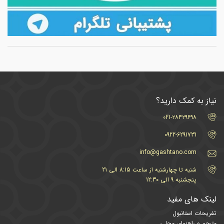
نیاز به کمک دارید؟
021-۲۸۴۲۹۶۹۸
0922-6291731
info@gashtano.com
شنبه تا چهارشنبه از ساعت 8:15 الی 21
پنجشنبه 9 الی 12:30
لینک های مفید
تفریحات استانبول
مترجم و راهنمای محلی