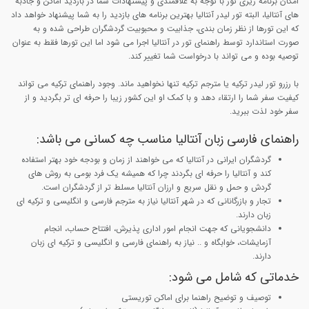
امکان برنامه ریزی تور با توجه به علاقمندی و پیشنهادات شما در بازدید اماکن و جاذبه
های آنتالیا، البته تور لیدر آنتالیا بهترین برنامه های بازدید را به شما پیشنهاد خواهد داد
که این تورها از نظر زمان بندی، جذابیت و محبوبیت گردشگران طراحی شده و به
صورت استاندارد توسط راهنمای تور در آنتالیا اجرا می شود اما این تورها فقط به عنوان
توصیه بوده و می تواند با درخواست شما تغییر کند.
با رزرو تور لیدر ترکیه یا مترجم ترکیه تنها نخواهید ماند. وجود راهنمای ترکیه می تواند
کیفیت سفر شما را ارتقاء دهد و با کمک او این کشور زیبا را حرفه ای تر بگردید و از
سفر خود لذت ببرید.
راهنمای فارسی زبان آنتالیا مناسب چه کسانی می باشد:
گردشگران ایرانی در آنتالیا که می خواهند از زمان و بودجه خود بهتر استفاده
کند و آنتالیا را حرفه ای بگردند چرا که همیشه یک فرد بومی به روش های
گردش و حمل و نقل سریع و ارزان آنتالیا مسلط تر از گردشگران است.
تجار و بازرگانانی که در شهر آنتالیا نیاز به مترجم فارسی و انگلیسی و ترکیه ای
زبان دارند.
دانشجویانی که جهت انجام امور اداری پذیرش، افتتاح حساب، انجام
آزمایشات، خوابگاه و .. نیاز به راهنمای فارسی و انگلیسی و ترکیه ای زبان
دارند.
خدماتی که شامل می شود:
توصیف و توضیح راهنما برای اماکن توریستی