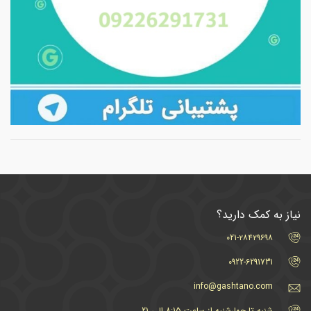
نیاز به کمک دارید؟
021-۲۸۴۲۹۶۹۸
0922-6291731
info@gashtano.com
شنبه تا چهارشنبه از ساعت 8:15 الی 21