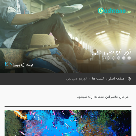
تور غواصی دبی
(0)
€
0
قیمت (به یورو)
صفحه اصلی
گشت ها
تور غواصی دبی
در حال حاضر این خدمات ارائه نمیشود