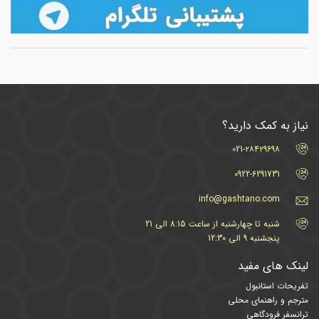
نیاز به کمک دارید؟
021-۲۸۴۲۹۶۹۸
0922-6291731
info@gashtano.com
شنبه تا چهارشنبه از ساعت 8:15 الی 21
پنجشنبه 9 الی 12:30
لینک های مفید
تفریحات استانبول
مترجم و راهنمای محلی
ترانسفر فرودگاهی