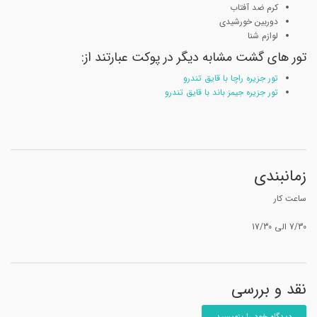
کرم ضد آفتاب
دوربین خورشیدی
لوازم شنا
تور های گشت مشابه دیگر در پوکت عبارتند از:
تور جزیره راچا با قایق تندرو
تور جزیره جیمز باند با قایق تندرو
زمانبندی
ساعت کار
7/30 الی 17/30
نقد و بررسی
دیدگاه خود را بنویسید