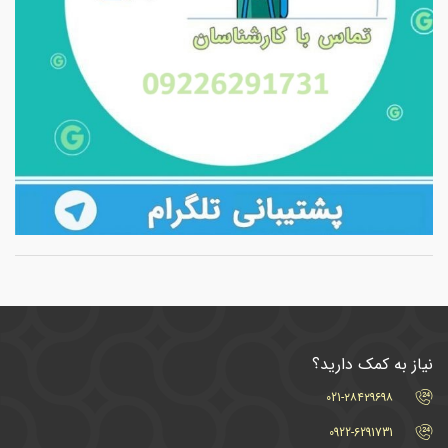
نیاز به کمک دارید؟
021-۲۸۴۲۹۶۹۸
0922-6291731