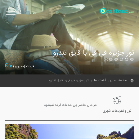
تور جزیره فی فی با قایق تندرو
(0)
€
0
قیمت (به یورو)
صفحه اصلی
گشت ها
تور جزیره فی فی با قایق تندرو
در حال حاضر این خدمات ارائه نمیشود
تور و تفریحات شهری