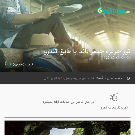
تور جزیره جیمز باند با قایق تندرو
(0)
€
0
قیمت (به یورو)
صفحه اصلی
گشت ها
تور جزیره جیمز باند با قایق تندرو
در حال حاضر این خدمات ارائه نمیشود
تور و تفریحات شهری