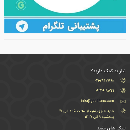
نیاز به کمک دارید؟
021-۲۸۴۲۹۶۹۸
0922-6291731
info@gashtano.com
شنبه تا چهارشنبه از ساعت 8:15 الی 21
پنجشنبه 9 الی 12:30
لینک های مفید